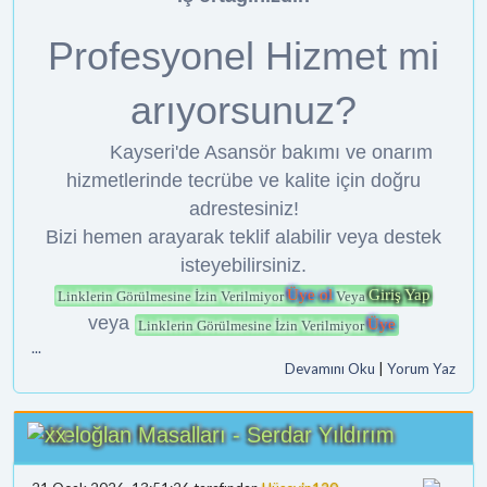
Profesyonel Hizmet mi
arıyorsunuz?
Kayseri'de Asansör bakımı ve onarım
hizmetlerinde tecrübe ve kalite için doğru
adrestesiniz!
Bizi hemen arayarak teklif alabilir veya destek
isteyebilirsiniz.
Üye ol
Giriş Yap
Linklerin Görülmesine İzin Verilmiyor
Veya
veya
Üye
Linklerin Görülmesine İzin Verilmiyor
...
Devamını Oku
|
Yorum Yaz
Keloğlan Masalları - Serdar Yıldırım