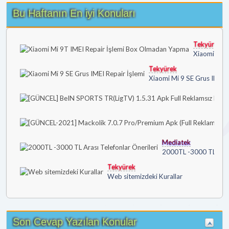
Bu Haftanın En iyi Konuları
Tekyürek
Xiaomi Mi 
Tekyürek
Xiaomi Mi 9 SE Grus IMEI R
Mediatek
2000TL -3000 TL Arası
Tekyürek
Web sitemizdeki Kurallar
Son Cevap Yazılan Konular