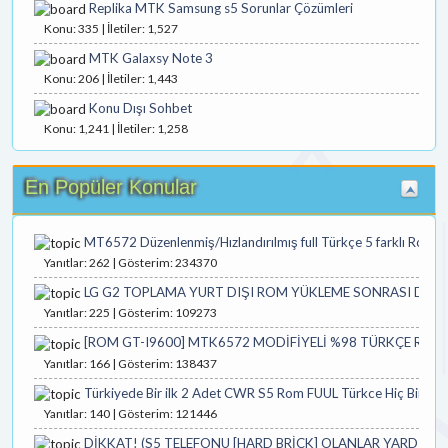
Replika MTK Samsung s5 Sorunlar Çözümleri
Konu: 335 | İletiler: 1,527
MTK Galaxsy Note 3
Konu: 206 | İletiler: 1,443
Konu Dışı Sohbet
Konu: 1,241 | İletiler: 1,258
En Popüler Konular
MT6572 Düzenlenmiş/Hızlandırılmış full Türkçe 5 farklı Rom 
Yanıtlar: 262 | Gösterim: 234370
LG G2 TOPLAMA YURT DIŞI ROM YÜKLEME SONRASI D
Yanıtlar: 225 | Gösterim: 109273
[ROM GT-I9600] MTK6572 MODİFİYELİ %98 TÜRKÇE ROM
Yanıtlar: 166 | Gösterim: 138437
Türkiyede Bir ilk 2 Adet CWR S5 Rom FUUL Türkce Hiç Bir Ye
Yanıtlar: 140 | Gösterim: 121446
DİKKAT! (S5 TELEFONU [HARD BRİCK] OLANLAR YARDIM İ