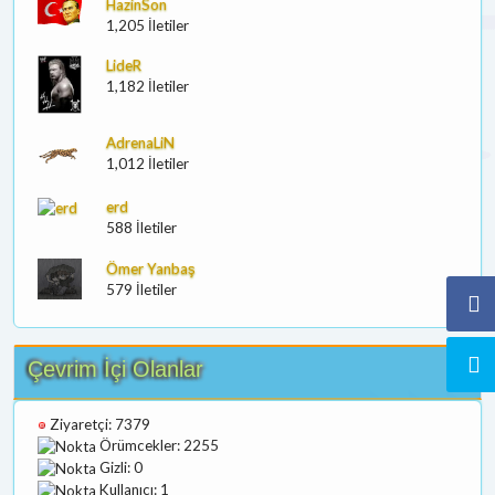
HazinSon
1,205 İletiler
LideR
1,182 İletiler
AdrenaLiN
1,012 İletiler
erd
588 İletiler
Ömer Yanbaş
579 İletiler
Çevrim İçi Olanlar
Ziyaretçi: 7379
Örümcekler: 2255
Gizli: 0
Kullanıcı: 1