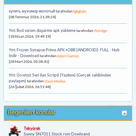
купить мухомор молотый
tarafından
fgbglubs
[08 Temmuz 2026, 21:38:24]
Ynt: Byd sürüm düşürme apk yükleme
tarafından
rhnrdgn
[18 Nisan 2026, 19:49:19]
Ynt: Frozen Synapse Prime APK+OBB [ANDROID]- FULL - Hızlı
İndir - Download
tarafından
Adam Games
[28 Mart 2026, 03:38:41]
Ynt: Ücretsiz Seri ilan Scripti (Yazılımı) (Gerçek sahibinden
paylaşım)
tarafından
Oyun Medya
[26 Şubat 2026, 16:51:44]
Begenilen konular
Tekyürek
Sunny SN7011 Stock rom Dowloand