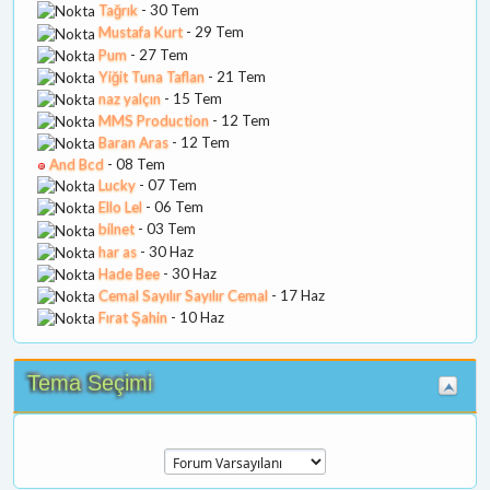
Tağrık
- 30 Tem
Mustafa Kurt
- 29 Tem
Pum
- 27 Tem
Yiğit Tuna Taflan
- 21 Tem
naz yalçın
- 15 Tem
MMS Production
- 12 Tem
Baran Aras
- 12 Tem
And Bcd
- 08 Tem
Lucky
- 07 Tem
Ello Lel
- 06 Tem
bilnet
- 03 Tem
har as
- 30 Haz
Hade Bee
- 30 Haz
Cemal Sayılır Sayılır Cemal
- 17 Haz
Fırat Şahin
- 10 Haz
Tema Seçimi