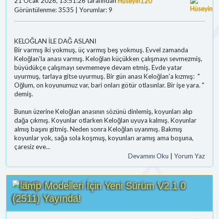
21 Ocak 2026, 13:51:26 tarafından
Hüseyin120
Görüntülenme: 3535 | Yorumlar: 9
KELOĞLAN İLE DAĞ ASLANI
Bir varmış iki yokmuş, üç varmış beş yokmuş. Evvel zamanda
Keloğlan'la anası varmış. Keloğlan küçükken çalışmayı sevmezmiş,
büyüdükçe çalışmayı sevmemeye devam etmiş. Evde yatar
uyurmuş, tarlaya gitse uyurmuş. Bir gün anası Keloğlan'a kızmış: "
Oğlum, on koyunumuz var, bari onları götür otlasınlar. Bir işe yara. "
demiş.
Bunun üzerine Keloğlan anasının sözünü dinlemiş, koyunları alıp
dağa çıkmış. Koyunlar otlarken Keloğlan uyuya kalmış. Koyunlar
almış başını gitmiş. Neden sonra Keloğlan uyanmış. Bakmış
koyunlar yok, sağa sola koşmuş, koyunları aramış ama boşuna,
çaresiz eve
...
Devamını Oku
|
Yorum Yaz
BYD Modelleri İçin Yeni Sürüm V2.1.0
(2511) Yayında!