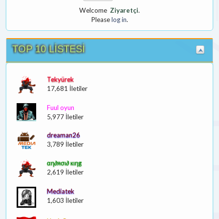
Welcome
Ziyaretçi
.
Please
log in
.
TOP 10 LİSTESİ
Tekyürek
17,681 İletiler
Fuul oyun
5,977 İletiler
dreaman26
3,789 İletiler
αη∂яσι∂ кιηg
2,619 İletiler
Mediatek
1,603 İletiler