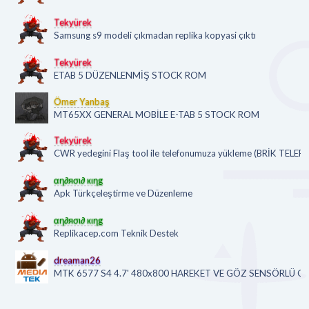
Tekyürek
Samsung s9 modeli çıkmadan replika kopyasi çıktı
Tekyürek
ETAB 5 DÜZENLENMİŞ STOCK ROM
Ömer Yanbaş
MT65XX GENERAL MOBİLE E-TAB 5 STOCK ROM
Tekyürek
CWR yedegini Flaş tool ile telefonumuza yükleme (BRİK TE
αη∂яσι∂ кιηg
Apk Türkçeleştirme ve Düzenleme
αη∂яσι∂ кιηg
Replikacep.com Teknik Destek
dreaman26
MTK 6577 S4 4.7' 480x800 HAREKET VE GÖZ SENSÖRLÜ 