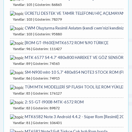
Yanıtlar: 105 | Gösterim: 86865
ÜCRETLİ DESTEK VE TAMİR TELEFONU HİÇ AÇILMAYANLAR
Yanıtlar: 103 | Gösterim: 78379
CWM Oluşturma Resimli Anlatım (kendi cwm'nizi kendiniz oluş
Yanıtlar: 103 | Gösterim: 95880
[ROM GT-I9600] MTK6572 ROM %90 TÜRKÇE
Yanıtlar: 96 | Gösterim: 111427
MTK 6577 S4 4.7' 480x800 HAREKET VE GÖZ SENSÖRLÜ 
Yanıtlar: 89 | Gösterim: 74565
SM-N900 mht-10 5,7' 480x854 NOTE3 STOCK ROM (FULL 
Yanıtlar: 86 | Gösterim: 74915
TÜM MTK MODELLERİ SP FLASH TOOL İLE ROM YÜKLEME
Yanıtlar: 85 | Gösterim: 176127
2: S5-GT-I9008-MTK-6572 ROM
Yanıtlar: 83 | Gösterim: 89872
MTK6582 Note 3 Android 4.4.2 - Süper Rom [Resimli] 2014
Yanıtlar: 81 | Gösterim: 106431
MT6582 Note3 Full Türkçe Çok hızlı Rom burda