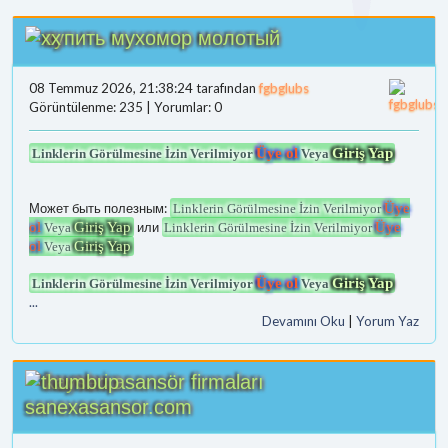
купить мухомор молотый
08 Temmuz 2026, 21:38:24 tarafından
fgbglubs
Görüntülenme: 235 | Yorumlar: 0
Üye ol
Giriş Yap
Linklerin Görülmesine İzin Verilmiyor
Veya
Может быть полезным:
Üye
Linklerin Görülmesine İzin Verilmiyor
ol
Giriş Yap
или
Üye
Veya
Linklerin Görülmesine İzin Verilmiyor
ol
Giriş Yap
Veya
Üye ol
Giriş Yap
Linklerin Görülmesine İzin Verilmiyor
Veya
...
Devamını Oku
|
Yorum Yaz
kayseri asansör firmaları
sanexasansor.com