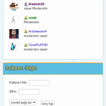
dreaman26
süper Moderatör
ssteel
Moderatör
Arѕlαɴвoвo4
moderator süper
OyunPLAYHD
moderator süper
Kullanıcı Bilgisi
Kullanıcı Adı:
Şifre: