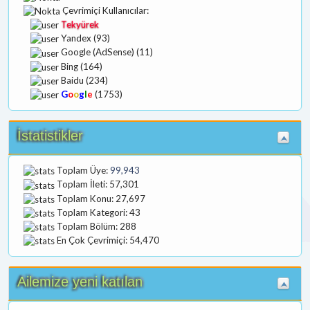
Çevrimiçi Kullanıcılar:
Tekyürek
Yandex (93)
Google (AdSense) (11)
Bing (164)
Baidu (234)
G
o
o
g
l
e
(1753)
İstatistikler
Toplam Üye:
99,943
Toplam İleti: 57,301
Toplam Konu: 27,697
Toplam Kategori: 43
Toplam Bölüm: 288
En Çok Çevrimiçi: 54,470
Ailemize yeni katılan