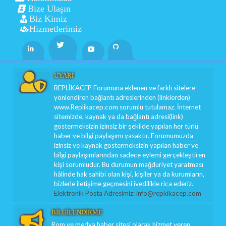
Bize Ulaşın
Biz Kimiz
Hizmetlerimiz
Twitter
Linkedin
Youtube
Github
UYARI
REPLİKACEP Forumuna eklenen ve farklı sitelere
yönlendiren bağlantı adreslerinden (linklerden)
www.Replikacep.com sorumlu tutulamaz. İnternet
sitemizde, kaynak ya da bağlantı adresi(link)
göstermeksizin izinsiz bir şekilde yapılan her türlü
haber ve bilgi paylaşımı yasaktır. Forumumuzda
izinsiz ve kaynak göstermeksizin yapılan haber ve
bilgi paylaşımlarından sadece eylemi gerçekleştiren
kişi sorumludur. Bu durumun mağduriyet yaratması
hâlinde hak sahibi olan kişi, kişiler ya da kurumların,
bizlerle iletişime geçmesini ivedilikle rica ederiz.
Elektronik Posta Adresimiz: info@repkikacep.com
BİLGİLENDİRME
Rom ve medya haber sitesi olarak hizmet veren