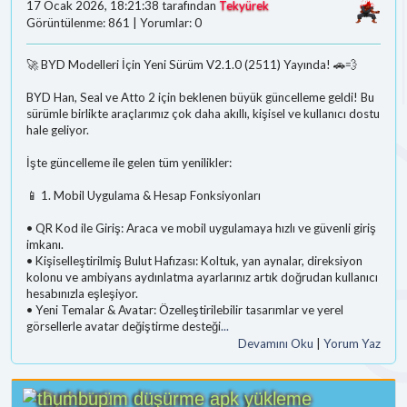
17 Ocak 2026, 18:21:38 tarafından
Tekyürek
Görüntülenme: 861 | Yorumlar: 0
🚀 BYD Modelleri İçin Yeni Sürüm V2.1.0 (2511) Yayında! 🚗💨
BYD Han, Seal ve Atto 2 için beklenen büyük güncelleme geldi! Bu
sürümle birlikte araçlarımız çok daha akıllı, kişisel ve kullanıcı dostu
hale geliyor.
İşte güncelleme ile gelen tüm yenilikler:
📱 1. Mobil Uygulama & Hesap Fonksiyonları
• QR Kod ile Giriş: Araca ve mobil uygulamaya hızlı ve güvenli giriş
imkanı.
• Kişiselleştirilmiş Bulut Hafızası: Koltuk, yan aynalar, direksiyon
kolonu ve ambiyans aydınlatma ayarlarınız artık doğrudan kullanıcı
hesabınızla eşleşiyor.
• Yeni Temalar & Avatar: Özelleştirilebilir tasarımlar ve yerel
görsellerle avatar değiştirme desteği
...
Devamını Oku
|
Yorum Yaz
Byd sürüm düşürme apk yükleme