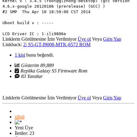
Kernel v : 3.4.5 (root@glzhong-desktop) (gcc version
4.6.x-google 20120106 (prerelease) (GCC) )
#2 SMP Thu Apr 10 18:59:00 CST 2014
Uboot build v : -----
LCD Driver IC : 1-ili9806e
Linklerin Görülmesine İzin Verilmiyor
Üye ol
Veya
Giriş Yap
Linkback:
2: S5-GT-I9008-MTK-6572 ROM
1 kişi
bunu beğendi.
Gösterim 89,889
Replika Galaxy S5 Firmware Rom
83 Yanıtlar
Linklerin Görülmesine İzin Verilmiyor
Üye ol
Veya
Giriş Yap
silisli
Yeni Üye
İletiler: 23