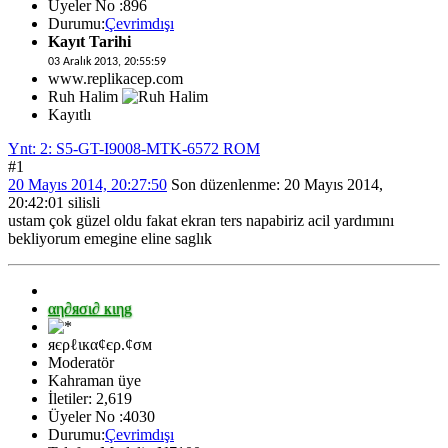
Üyeler No :896
Durumu:
Çevrimdışı
Kayıt Tarihi
03 Aralık 2013, 20:55:59
www.replikacep.com
Ruh Halim
Kayıtlı
Ynt: 2: S5-GT-I9008-MTK-6572 ROM
#1
20 Mayıs 2014, 20:27:50
Son düzenlenme
: 20 Mayıs 2014,
20:42:01 silisli
ustam çok güzel oldu fakat ekran ters napabiriz acil yardımını
bekliyorum emegine eline saglık
αη∂яσι∂ кιηg
яєρℓιкα¢єρ.¢σм
Moderatör
Kahraman üye
İletiler: 2,619
Üyeler No :4030
Durumu:
Çevrimdışı