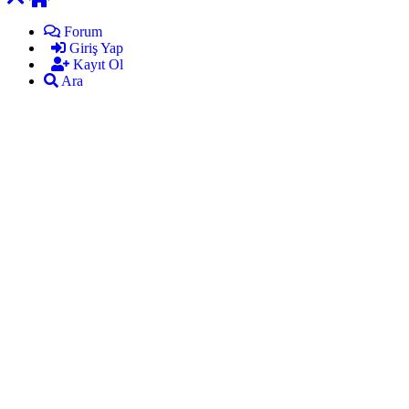
Forum
Giriş Yap
Kayıt Ol
Ara
mekan
bizim
almanya
chat
sohbet
cinsel
sohbet
sohbet
mobil
sohbet