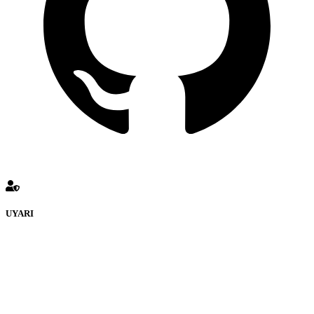
UYARI
REPLİKACEP Forumuna eklenen ve farklı sitelere yönlendiren
bağlantı adreslerinden (linklerden) www.Replikacep.com sorumlu
tutulamaz. İnternet sitemizde, kaynak ya da bağlantı adresi(link)
göstermeksizin izinsiz bir şekilde yapılan her türlü haber ve bilgi
paylaşımı yasaktır. Forumumuzda izinsiz ve kaynak göstermeksizin
yapılan haber ve bilgi paylaşımlarından sadece eylemi gerçekleştiren