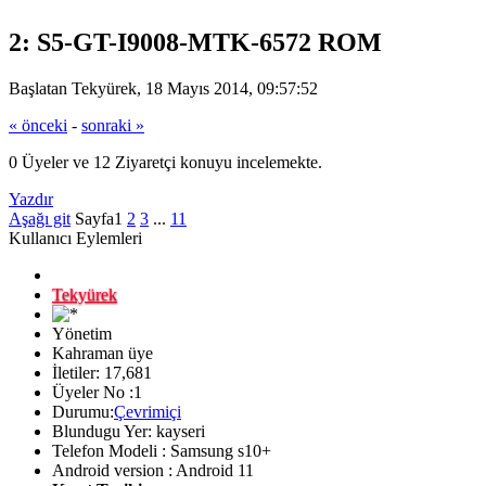
2: S5-GT-I9008-MTK-6572 ROM
Başlatan Tekyürek, 18 Mayıs 2014, 09:57:52
« önceki
-
sonraki »
0 Üyeler ve 12 Ziyaretçi konuyu incelemekte.
Yazdır
Aşağı git
Sayfa
1
2
3
...
11
Kullanıcı Eylemleri
Tekyürek
Yönetim
Kahraman üye
İletiler: 17,681
Üyeler No :1
Durumu:
Çevrimiçi
Blundugu Yer: kayseri
Telefon Modeli : Samsung s10+
Android version : Android 11