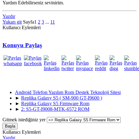
Yardım Edebilirseniz sevinirim.
Yazdır
Yukarı git
Sayfa
1
2
3
...
11
Kullanıcı Eylemleri
Konuyu Paylaş
Android Telefon Yazılım Rom Destek Teknoloji Sitesi
►
Replika Galaxy S5 ( SM-900 GT-I9600 )
►
Replika Galaxy S5 Firmware Rom
►
2: S5-GT-I9008-MTK-6572 ROM
Gitmek istediğiniz yer
Kullanıcı Eylemleri
Yazdır