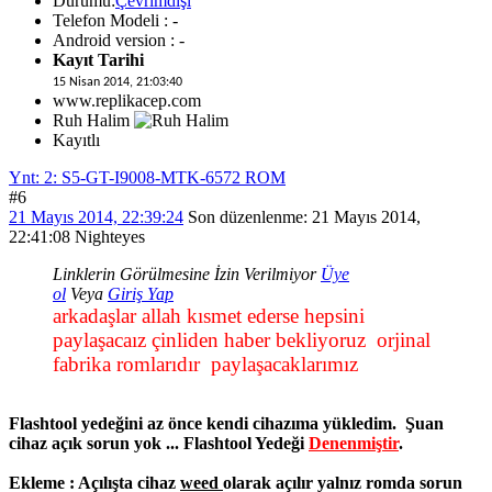
Durumu:
Çevrimdışı
Telefon Modeli : -
Android version : -
Kayıt Tarihi
15 Nisan 2014, 21:03:40
www.replikacep.com
Ruh Halim
Kayıtlı
Ynt: 2: S5-GT-I9008-MTK-6572 ROM
#6
21 Mayıs 2014, 22:39:24
Son düzenlenme
: 21 Mayıs 2014,
22:41:08 Nighteyes
Linklerin Görülmesine İzin Verilmiyor
Üye
ol
Veya
Giriş Yap
arkadaşlar allah kısmet ederse hepsini
paylaşacaız çinliden haber bekliyoruz orjinal
fabrika romlarıdır paylaşacaklarımız
Flashtool yedeğini az önce kendi cihazıma yükledim. Şuan
cihaz açık sorun yok ...
Flashtool Yedeği
Denenmiştir
.
Ekleme : Açılışta cihaz
weed
olarak açılır yalnız romda sorun