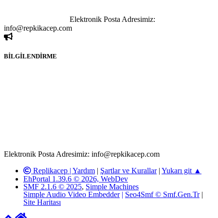
kişi sorumludur. Bu durumun mağduriyet yaratması hâlinde hak
sahibi olan kişi, kişiler ya da kurumların, bizlerle iletişime geçmesini
ivedilikle rica ederiz.
Elektronik Posta Adresimiz:
info@repkikacep.com
BİLGİLENDİRME
Rom ve medya haber sitesi olarak hizmet veren
www.replikacep.com'
da, 5651 Sayılı Kanunun 8. Maddesine ve
T.C.K'nın 125. Maddesine göre, yapılan gönderi (konu, yorum)
paylaşımlarının tüm sorumluluğu forum üyelerimize aittir.
Replikacep Forumuna iletilecek olan şikayetler, elektronik posta
adresimize gönderildikten en geç üç (3) iş günü içerisinde, ilgili
kanunlar ve yönetmelikler çerçevesinde tarafımızca incelenerek site
yöneticilerimiz tarafından gereken çalışmaların yapılmasının
ardından ilgili kişi ya da kuruma yazılı açıklama yapılacaktır.
Elektronik Posta Adresimiz: info@repkikacep.com
Replikacep |
Yardım
|
Şartlar ve Kurallar
|
Yukarı git ▲
EhPortal 1.39.6 © 2026, WebDev
SMF 2.1.6 © 2025
,
Simple Machines
Simple Audio Video Embedder
|
Seo4Smf © Smf.Gen.Tr
|
Site Haritası