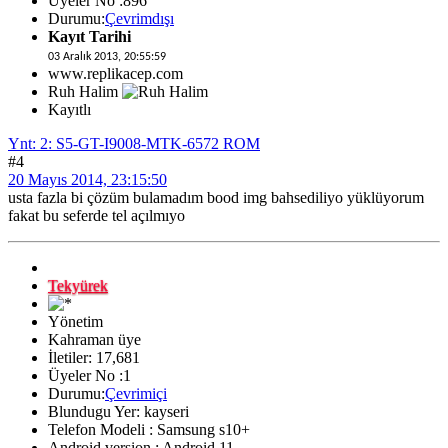
Üyeler No :896
Durumu:
Çevrimdışı
Kayıt Tarihi
03 Aralık 2013, 20:55:59
www.replikacep.com
Ruh Halim
Kayıtlı
Ynt: 2: S5-GT-I9008-MTK-6572 ROM
#4
20 Mayıs 2014, 23:15:50
usta fazla bi çözüm bulamadım bood img bahsediliyo yüklüyorum
fakat bu seferde tel açılmıyo
Tekyürek
Yönetim
Kahraman üye
İletiler: 17,681
Üyeler No :1
Durumu:
Çevrimiçi
Blundugu Yer: kayseri
Telefon Modeli : Samsung s10+
Android version : Android 11