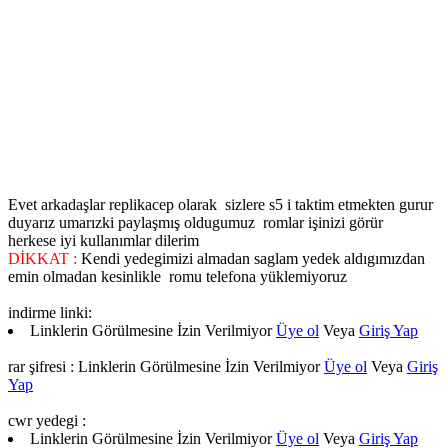
Evet arkadaşlar replikacep olarak sizlere s5 i taktim etmekten gurur
duyarız umarızki paylaşmış oldugumuz romlar işinizi görür
herkese iyi kullanımlar dilerim
DİKKAT :
Kendi yedegimizi almadan saglam yedek aldıgımızdan
emin olmadan kesinlikle romu telefona yüklemiyoruz
indirme linki:
Linklerin Görülmesine İzin Verilmiyor
Üye ol
Veya
Giriş Yap
rar şifresi :
Linklerin Görülmesine İzin Verilmiyor
Üye ol
Veya
Giriş
Yap
cwr yedegi :
Linklerin Görülmesine İzin Verilmiyor
Üye ol
Veya
Giriş Yap