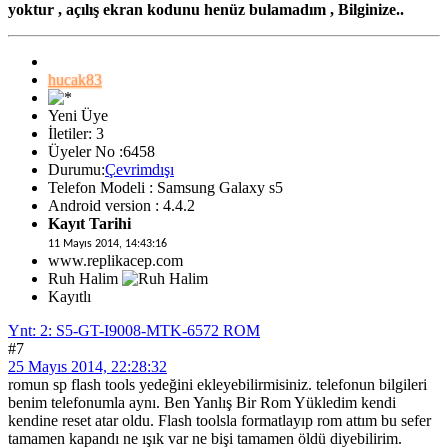
yoktur , açılış ekran kodunu henüz bulamadım , Bilginize..
hucak83
Yeni Üye
İletiler: 3
Üyeler No :6458
Durumu:
Çevrimdışı
Telefon Modeli : Samsung Galaxy s5
Android version : 4.4.2
Kayıt Tarihi
11 Mayıs 2014, 14:43:16
www.replikacep.com
Ruh Halim
Kayıtlı
Ynt: 2: S5-GT-I9008-MTK-6572 ROM
#7
25 Mayıs 2014, 22:28:32
romun sp flash tools yedeğini ekleyebilirmisiniz. telefonun bilgileri
benim telefonumla aynı. Ben Yanlış Bir Rom Yükledim kendi
kendine reset atar oldu. Flash toolsla formatlayıp rom attım bu sefer
tamamen kapandı ne ışık var ne bişi tamamen öldü diyebilirim.