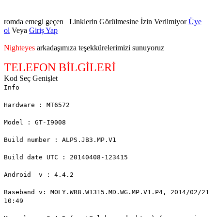
romda emegi geçen
Linklerin Görülmesine İzin Verilmiyor
Üye
ol
Veya
Giriş Yap
Nighteyes
arkadaşımıza teşekkürelerimizi sunuyoruz
TELEFON BİLGİLERİ
Kod
Seç
Genişlet
Info
Hardware : MT6572
Model : GT-I9008
Build number : ALPS.JB3.MP.V1
Build date UTC : 20140408-123415
Android v : 4.4.2
Baseband v: MOLY.WR8.W1315.MD.WG.MP.V1.P4, 2014/02/21
10:49