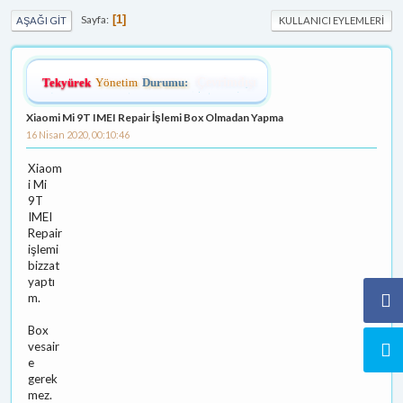
Sayfa
1
AŞAĞI GIT
KULLANICI EYLEMLERI
Tekyürek
Yönetim
Durumu:
Çevrimdışı
Xiaomi Mi 9T IMEI Repair İşlemi Box Olmadan Yapma
16 Nisan 2020, 00:10:46
Xiaom
i Mi
9T
IMEI
Repair
işlemi
bizzat
yaptı
m.
Box
vesair
e
gerek
mez.