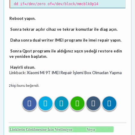
dd if=/dev/zero of=/dev/block/mmcblk0p14
Reboot yapın.
Sonra tekrar açılır cihaz ve tekrar komutlar ile diag açın.
Daha sonra dual writer IMEI programı ile imei repair yapın.
Sonra Qpst programı ile aldığınız xqcn yedeği restore edin
ve yeniden başlatın.
Hayirli olsun.
Linkback:
Xiaomi Mi 9T IMEI Repair İşlemi Box Olmadan Yapma
2 kişi
bunu beğendi.
Üye ol
Giriş Yap
Linklerin Görülmesine İzin Verilmiyor
Veya