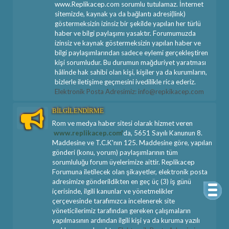
www.Replikacep.com sorumlu tutulamaz. İnternet
sitemizde, kaynak ya da bağlantı adresi(link)
göstermeksizin izinsiz bir şekilde yapılan her türlü
haber ve bilgi paylaşımı yasaktır. Forumumuzda
izinsiz ve kaynak göstermeksizin yapılan haber ve
bilgi paylaşımlarından sadece eylemi gerçekleştiren
kişi sorumludur. Bu durumun mağduriyet yaratması
hâlinde hak sahibi olan kişi, kişiler ya da kurumların,
bizlerle iletişime geçmesini ivedilikle rica ederiz.
Elektronik Posta Adresimiz: info@repkikacep.com
BİLGİLENDİRME
Rom ve medya haber sitesi olarak hizmet veren
www.replikacep.com'
da, 5651 Sayılı Kanunun 8.
Maddesine ve T.C.K'nın 125. Maddesine göre, yapılan
gönderi (konu, yorum) paylaşımlarının tüm
sorumluluğu forum üyelerimize aittir. Replikacep
Forumuna iletilecek olan şikayetler, elektronik posta
adresimize gönderildikten en geç üç (3) iş günü
içerisinde, ilgili kanunlar ve yönetmelikler
çerçevesinde tarafımızca incelenerek site
yöneticilerimiz tarafından gereken çalışmaların
yapılmasının ardından ilgili kişi ya da kuruma yazılı