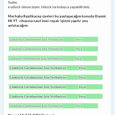
Sadec
e unlock olması lazım. Unlock ise kolayca yapabilirsiniz.
Merhaba Replikacep üyeleri bu paylaşacağım konuda Xiaomi
Mi 9T cihazına nasıl imei repair işlemi yapılır onu
anlatacağım.
Üye ol
Giriş Yap
Linklerin Görülmesine İzin Verilmiyor
Veya
Üye ol
Giriş Yap
Linklerin Görülmesine İzin Verilmiyor
Veya
Üye ol
Giriş Yap
Linklerin Görülmesine İzin Verilmiyor
Veya
Üye ol
Giriş Yap
Linklerin Görülmesine İzin Verilmiyor
Veya
Üye ol
Giriş Yap
Linklerin Görülmesine İzin Verilmiyor
Veya
Üye ol
Giriş Yap
Linklerin Görülmesine İzin Verilmiyor
Veya
Üye ol
Giriş Yap
Linklerin Görülmesine İzin Verilmiyor
Veya
Üye ol
Giriş Yap
Linklerin Görülmesine İzin Verilmiyor
Veya