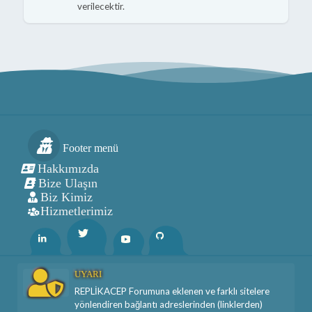
verilecektir.
Footer menü
Hakkımızda
Bize Ulaşın
Biz Kimiz
Hizmetlerimiz
Twitter
Linkedin
Youtube
Github
UYARI
REPLİKACEP Forumuna eklenen ve farklı sitelere
yönlendiren bağlantı adreslerinden (linklerden)