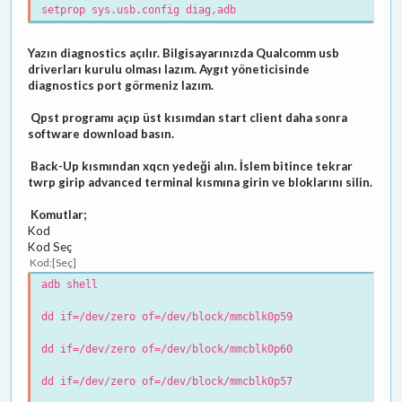
setprop sys.usb.config diag,adb
Yazın diagnostics açılır. Bilgisayarınızda Qualcomm usb
driverları kurulu olması lazım. Aygıt yöneticisinde
diagnostics port görmeniz lazım.
Qpst programı açıp üst kısımdan start client daha sonra
software download basın.
Back-Up kısmından xqcn yedeği alın. İslem bitince tekrar
twrp girip advanced terminal kısmına girin ve bloklarını silin.
Komutlar;
Kod
Kod Seç
Kod
Seç
adb shell
dd if=/dev/zero of=/dev/block/mmcblk0p59
dd if=/dev/zero of=/dev/block/mmcblk0p60
dd if=/dev/zero of=/dev/block/mmcblk0p57