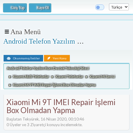
Giriş Yap
Kayıt Ol
Ana Menü
Android Telefon Yazılım Rom Destek Teknoloji Sitesi
Okunmamış İletiler
Yeni Konu
Android Telefon Yazılım Rom Destek Teknoloji Sitesi
Xiaomi Akıllı Telefonlar
Xiaomi Telefonlar
Xiaomi Mi Serisi
►
►
►
Xiaomi Mi 9T IMEI Repair İşlemi Box Olmadan Yapma
►
Xiaomi Mi 9T IMEI Repair İşlemi
Box Olmadan Yapma
Başlatan Tekyürek, 16 Nisan 2020, 00:10:46
0 Üyeler ve 3 Ziyaretçi konuyu incelemekte.