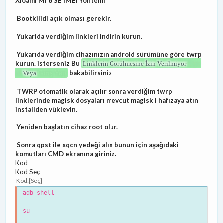
Xioami Mi 8 SE IMEI Yöntemi
Bootkilidi açık olması gerekir.
Yukarida verdiğim linkleri indirin kurun.
Yukarıda verdiğim cihazınızın android sürümüne göre twrp
kurun. isterseniz Bu
Üye
Linklerin Görülmesine İzin Verilmiyor
ol
Giriş Yap
bakabilirsiniz
Veya
TWRP otomatik olarak açılır sonra verdiğim twrp
linklerinde magisk dosyaları mevcut magisk i hafızaya atın
installden yükleyin.
Yeniden başlatın cihaz root olur.
Sonra qpst ile xqcn yedeği alın bunun için aşağıdaki
komutları CMD ekranına giriniz.
Kod
Kod Seç
Kod
Seç
adb shell
su