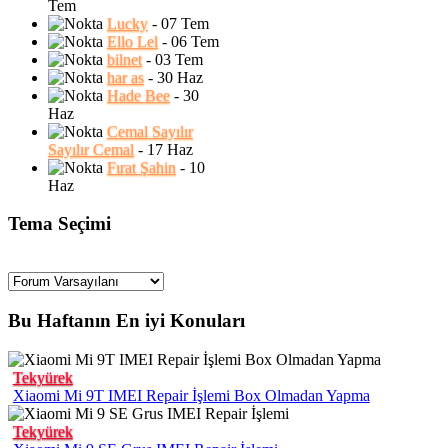
Tem
Lucky
- 07 Tem
Ello Lel
- 06 Tem
bilnet
- 03 Tem
har as
- 30 Haz
Hade Bee
- 30
Haz
Cemal Sayılır
Sayılır Cemal
- 17 Haz
Fırat Şahin
- 10
Haz
Tema Seçimi
Bu Haftanın En iyi Konuları
Tekyürek
Xiaomi Mi 9T IMEI Repair İşlemi Box Olmadan Yapma
Tekyürek