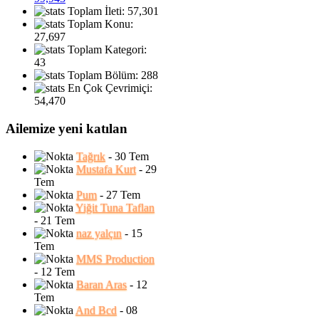
Toplam İleti: 57,301
Toplam Konu:
27,697
Toplam Kategori:
43
Toplam Bölüm: 288
En Çok Çevrimiçi:
54,470
Ailemize yeni katılan
Tağrık
- 30 Tem
Mustafa Kurt
- 29
Tem
Pum
- 27 Tem
Yiğit Tuna Taflan
- 21 Tem
naz yalçın
- 15
Tem
MMS Production
- 12 Tem
Baran Aras
- 12
Tem
And Bcd
- 08