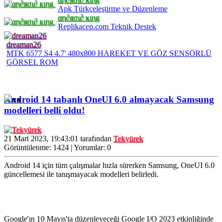
Apk Türkçeleştirme ve Düzenleme
αη∂яσι∂ кιηg
Replikacep.com Teknik Destek
dreaman26
MTK 6577 S4 4.7' 480x800 HAREKET VE GÖZ SENSÖRLÜ
GÖRSEL ROM
Android 14 tabanlı OneUI 6.0 almayacak Samsung
modelleri belli oldu!
21 Mart 2023, 19:43:01 tarafından
Tekyürek
Görüntülenme: 1424 | Yorumlar: 0
Android 14 için tüm çalışmalar hızla sürerken Samsung, OneUI 6.0
güncellemesi ile tanışmayacak modelleri belirledi.
Google'ın 10 Mayıs'ta düzenleyeceği Google I/O 2023 etkinliğinde