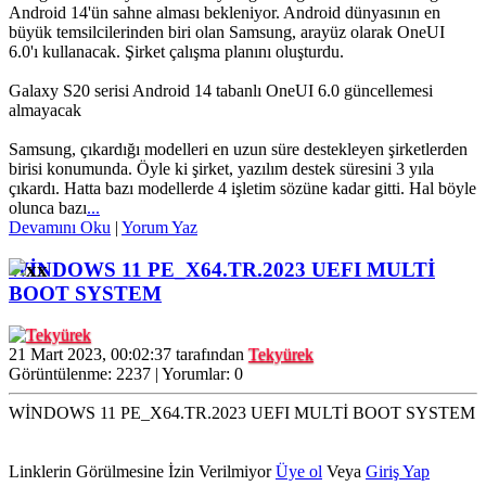
Android 14'ün sahne alması bekleniyor. Android dünyasının en
büyük temsilcilerinden biri olan Samsung, arayüz olarak OneUI
6.0'ı kullanacak. Şirket çalışma planını oluşturdu.
Galaxy S20 serisi Android 14 tabanlı OneUI 6.0 güncellemesi
almayacak
Samsung, çıkardığı modelleri en uzun süre destekleyen şirketlerden
birisi konumunda. Öyle ki şirket, yazılım destek süresini 3 yıla
çıkardı. Hatta bazı modellerde 4 işletim sözüne kadar gitti. Hal böyle
olunca bazı
...
Devamını Oku
|
Yorum Yaz
WİNDOWS 11 PE_X64.TR.2023 UEFI MULTİ
BOOT SYSTEM
21 Mart 2023, 00:02:37 tarafından
Tekyürek
Görüntülenme: 2237 | Yorumlar: 0
WİNDOWS 11 PE_X64.TR.2023 UEFI MULTİ BOOT SYSTEM
Linklerin Görülmesine İzin Verilmiyor
Üye ol
Veya
Giriş Yap