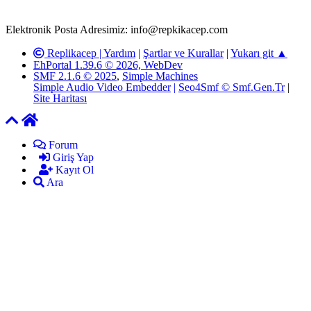
yöneticilerimiz tarafından gereken çalışmaların yapılmasının
ardından ilgili kişi ya da kuruma yazılı açıklama yapılacaktır.
Elektronik Posta Adresimiz: info@repkikacep.com
Replikacep |
Yardım
|
Şartlar ve Kurallar
|
Yukarı git ▲
EhPortal 1.39.6 © 2026, WebDev
SMF 2.1.6 © 2025
,
Simple Machines
Simple Audio Video Embedder
|
Seo4Smf © Smf.Gen.Tr
|
Site Haritası
Forum
Giriş Yap
Kayıt Ol
Ara