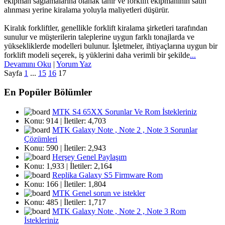
ekipman sağlamalarına olanak tanır ve forklift ekipmanının satın
alınması yerine kiralama yoluyla maliyetleri düşürür.
Kiralık forkliftler, genellikle forklift kiralama şirketleri tarafından
sunulur ve müşterilerin taleplerine uygun farklı tonajlarda ve
yüksekliklerde modelleri bulunur. İşletmeler, ihtiyaçlarına uygun bir
forklift modeli seçerek, iş yüklerini daha verimli bir şekilde
...
Devamını Oku
|
Yorum Yaz
Sayfa
1
...
15
16
17
En Popüler Bölümler
MTK S4 65XX Sorunlar Ve Rom İstekleriniz
Konu: 914 | İletiler: 4,703
MTK Galaxy Note , Note 2 , Note 3 Sorunlar
Çözümleri
Konu: 590 | İletiler: 2,943
Herşey Genel Paylaşım
Konu: 1,933 | İletiler: 2,164
Replika Galaxy S5 Firmware Rom
Konu: 166 | İletiler: 1,804
MTK Genel sorun ve istekler
Konu: 485 | İletiler: 1,717
MTK Galaxy Note , Note 2 , Note 3 Rom
İstekleriniz