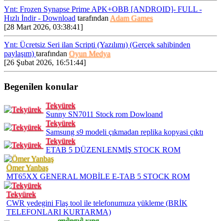
Ynt: Frozen Synapse Prime APK+OBB [ANDROID]- FULL -
Hızlı İndir - Download
tarafından
Adam Games
[28 Mart 2026, 03:38:41]
Ynt: Ücretsiz Seri ilan Scripti (Yazılımı) (Gerçek sahibinden
paylaşım)
tarafından
Oyun Medya
[26 Şubat 2026, 16:51:44]
Begenilen konular
Tekyürek
Sunny SN7011 Stock rom Dowloand
Tekyürek
Samsung s9 modeli çıkmadan replika kopyasi çıktı
Tekyürek
ETAB 5 DÜZENLENMİŞ STOCK ROM
Ömer Yanbaş
MT65XX GENERAL MOBİLE E-TAB 5 STOCK ROM
Tekyürek
CWR yedegini Flaş tool ile telefonumuza yükleme (BRİK
TELEFONLARI KURTARMA)
αη∂яσι∂ кιηg