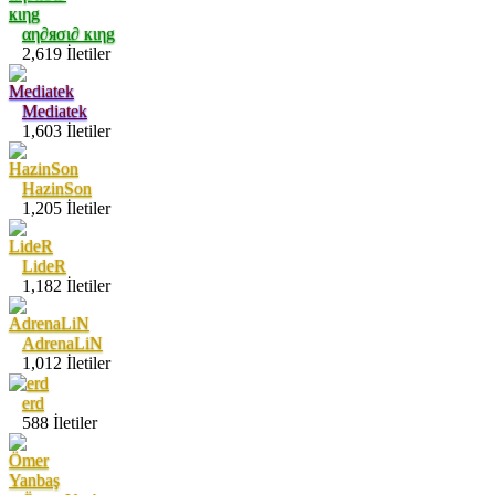
αη∂яσι∂ кιηg
2,619 İletiler
Mediatek
1,603 İletiler
HazinSon
1,205 İletiler
LideR
1,182 İletiler
AdrenaLiN
1,012 İletiler
erd
588 İletiler