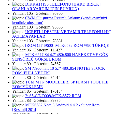
DİKKAT! (S5 TELEFONU [HARD BRİCK]
OLANLAR YARDIM İÇİN BUYRUN)
Yanıtlar: 105 | Gösterim: 86866
CWM Oluşturma Resimli Anlatım (kendi cwm'nizi
kendiniz oluşturun)
Yanıtlar: 103 | Gösterim: 95886
ÜCRETLİ DESTEK VE TAMİR TELEFONU HİÇ
AÇILMAYANLAR
Yanıtlar: 103 | Gösterim: 78381
[ROM GT-I9600] MTK6572 ROM %90 TÜRKÇE
Yanıtlar: 96 | Gösterim: 111427
MTK 6577 S4 4.7' 480x800 HAREKET VE GÖZ
SENSÖRLÜ GÖRSEL ROM
Yanıtlar: 89 | Gösterim: 74567
SM-N900 mht-10 5,7' 480x854 NOTE3 STOCK
ROM (FULL YEDEK)
Yanıtlar: 86 | Gösterim: 74915
TÜM MTK MODELLERİ SP FLASH TOOL İLE
ROM YÜKLEME
Yanıtlar: 85 | Gösterim: 176134
2: S5-GT-I9008-MTK-6572 ROM
Yanıtlar: 83 | Gösterim: 89875
MTK6582 Note 3 Android 4.4.2 - Süper Rom
[Resimli] 2014