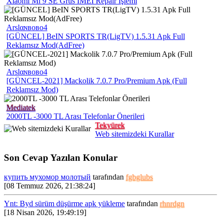
Xiaomi Mi 9 SE Grus IMEI Repair İşlemi
Arѕlαɴвoвo4
[GÜNCEL] BeIN SPORTS TR(LigTV) 1.5.31 Apk Full
Reklamsız Mod(AdFree)
Arѕlαɴвoвo4
[GÜNCEL-2021] Mackolik 7.0.7 Pro/Premium Apk (Full
Reklamsız Mod)
Mediatek
2000TL -3000 TL Arası Telefonlar Önerileri
Tekyürek
Web sitemizdeki Kurallar
Son Cevap Yazılan Konular
купить мухомор молотый
tarafından
fgbglubs
[08 Temmuz 2026, 21:38:24]
Ynt: Byd sürüm düşürme apk yükleme
tarafından
rhnrdgn
[18 Nisan 2026, 19:49:19]