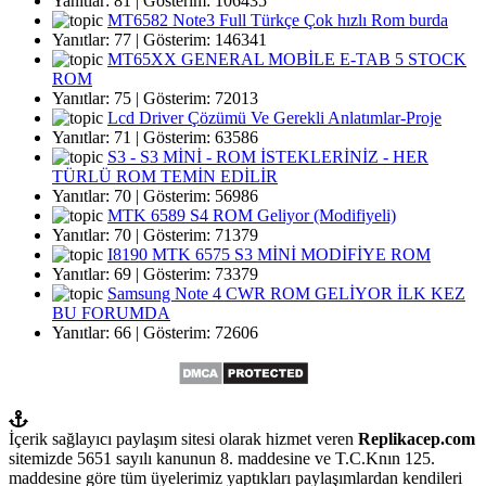
Yanıtlar: 81 | Gösterim: 106435
MT6582 Note3 Full Türkçe Çok hızlı Rom burda
Yanıtlar: 77 | Gösterim: 146341
MT65XX GENERAL MOBİLE E-TAB 5 STOCK
ROM
Yanıtlar: 75 | Gösterim: 72013
Lcd Driver Çözümü Ve Gerekli Anlatımlar-Proje
Yanıtlar: 71 | Gösterim: 63586
S3 - S3 MİNİ - ROM İSTEKLERİNİZ - HER
TÜRLÜ ROM TEMİN EDİLİR
Yanıtlar: 70 | Gösterim: 56986
MTK 6589 S4 ROM Geliyor (Modifiyeli)
Yanıtlar: 70 | Gösterim: 71379
I8190 MTK 6575 S3 MİNİ MODİFİYE ROM
Yanıtlar: 69 | Gösterim: 73379
Samsung Note 4 CWR ROM GELİYOR İLK KEZ
BU FORUMDA
Yanıtlar: 66 | Gösterim: 72606
İçerik sağlayıcı paylaşım sitesi olarak hizmet veren
Replikacep.com
sitemizde 5651 sayılı kanunun 8. maddesine ve T.C.Knın 125.
maddesine göre tüm üyelerimiz yaptıkları paylaşımlardan kendileri