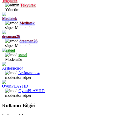
Tekyürek
Yönetim
Mediatek
süper Moderatör
dreaman26
süper Moderatör
ssteel
Moderatör
Arѕlαɴвoвo4
moderator süper
OyunPLAYHD
moderator süper
Kullanıcı Bilgisi