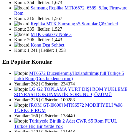
Konu: 354 | İletiler: 1,673
Samsung Replika MTK6572_6589_5.İnç Firmware
Rom
Konu: 216 | İletiler: 1,567
Replika MTK Samsung s5 Sorunlar Çözümleri
Konu: 335 | İletiler: 1,527
MTK Galaxsy Note 3
Konu: 206 | İletiler: 1,443
Konu Dışı Sohbet
Konu: 1,241 | İletiler: 1,258
En Popüler Konular
MT6572 Düzenlenmiş/Hızlandırılmış full Türkçe 5
farklı Rom (Çok beklenen rom)
Yanıtlar: 262 | Gösterim: 234374
LG G2 TOPLAMA YURT DIŞI ROM YÜKLEME
SONRASI DOKUNMATİK SORUNU ÇÖZÜMÜ
Yanıtlar: 225 | Gösterim: 109283
[ROM GT-I9600] MTK6572 MODİFİYELİ %98
TÜRKÇE ROM
Yanıtlar: 166 | Gösterim: 138440
Türkiyede Bir ilk 2 Adet CWR S5 Rom FUUL
Türkce Hiç Bir Yerde Yok
Yanıtlar: 140 | Gösterim: 121448