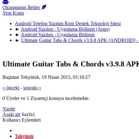
Okunmamış İletiler
Yeni Konu
Android Telefon Yazılım Rom Destek Teknoloji Sitesi
►
Android Yazılım - Uygulama Bölümü (Apps)
►
Android Yazılım - Uygulama Bölümü
►
Ultimate Guitar Tabs & Chords v3.9.8 APK [ANDROID] - 
Ultimate Guitar Tabs & Chords v3.9.8 A
Başlatan Tekyürek, 19 Nisan 2015, 01:16:27
« önceki
-
sonraki »
0 Üyeler ve 1 Ziyaretçi konuyu incelemekte.
Yazdır
Aşağı git
Sayfa
1
Kullanıcı Eylemleri
Tekyürek