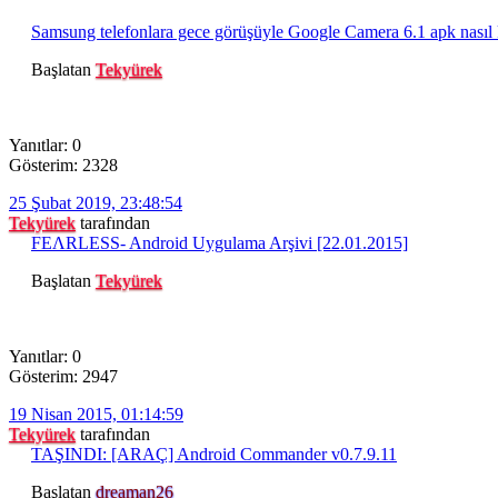
Samsung telefonlara gece görüşüyle Google Camera 6.1 apk nasıl 
Başlatan
Tekyürek
Yanıtlar: 0
Gösterim: 2328
25 Şubat 2019, 23:48:54
Tekyürek
tarafından
FEΛRLESS- Android Uygulama Arşivi [22.01.2015]
Başlatan
Tekyürek
Yanıtlar: 0
Gösterim: 2947
19 Nisan 2015, 01:14:59
Tekyürek
tarafından
TAŞINDI: [ARAÇ] Android Commander v0.7.9.11
Başlatan
dreaman26