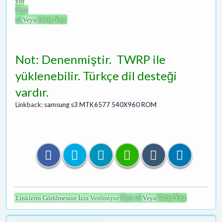
yor
Üye
ol
Giriş Yap
Veya
Not: Denenmiştir. TWRP ile
yüklenebilir. Türkçe dil desteği
vardır.
Linkback:
samsung s3 MTK6577 540X960 ROM
Üye ol
Giriş Yap
Linklerin Görülmesine İzin Verilmiyor
Veya