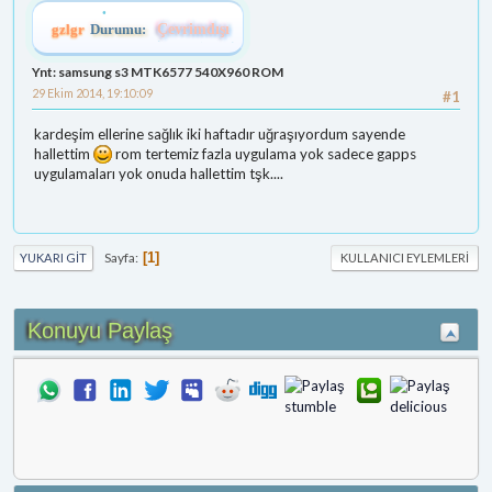
gzlgr
Durumu:
Çevrimdışı
Ynt: samsung s3 MTK6577 540X960 ROM
29 Ekim 2014, 19:10:09
#1
kardeşim ellerine sağlık iki haftadır uğraşıyordum sayende
hallettim
rom tertemiz fazla uygulama yok sadece gapps
uygulamaları yok onuda hallettim tşk....
Sayfa
1
YUKARI GIT
KULLANICI EYLEMLERI
Konuyu Paylaş