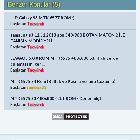
Benzer Konular (5)
IHD Galaxy S3 MTK 6577 ROM :)
Başlatan
Tekyürek
samsung s3 11.11.2013 son 540/960 BOTANİMATON 2 İLE
TANIŞIN MODİFİYELİ
Başlatan
Tekyürek
LEWAOS 5.0.0 ROM MTK6575 480x800 S3. Hiçbiyerde
bulamazsın içeri...
Başlatan
Tekyürek
MTK6575 S4 Rom (Bellek ve Kasma Sorunu Çözümlü)
Başlatan
rambox03
MTK6575 S3 480x800 4.1.1 ROM - Denenmiştir
Başlatan
Tekyürek