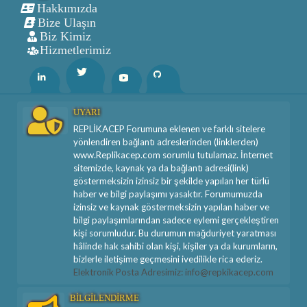
Hakkımızda
Bize Ulaşın
Biz Kimiz
Hizmetlerimiz
Twitter
Linkedin
Youtube
Github
UYARI
REPLİKACEP Forumuna eklenen ve farklı sitelere
yönlendiren bağlantı adreslerinden (linklerden)
www.Replikacep.com sorumlu tutulamaz. İnternet
sitemizde, kaynak ya da bağlantı adresi(link)
göstermeksizin izinsiz bir şekilde yapılan her türlü
haber ve bilgi paylaşımı yasaktır. Forumumuzda
izinsiz ve kaynak göstermeksizin yapılan haber ve
bilgi paylaşımlarından sadece eylemi gerçekleştiren
kişi sorumludur. Bu durumun mağduriyet yaratması
hâlinde hak sahibi olan kişi, kişiler ya da kurumların,
bizlerle iletişime geçmesini ivedilikle rica ederiz.
Elektronik Posta Adresimiz: info@repkikacep.com
BİLGİLENDİRME