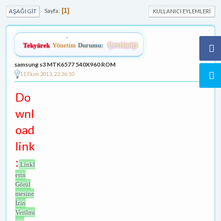
Sayfa
1
AŞAĞI GIT
KULLANICI EYLEMLERI
Tekyürek
Yönetim
Durumu:
Çevrimiçi
samsung s3 MTK6577 540X960 ROM
11 Ekim 2013, 22:36:10
Do
wnl
oad
link
:
Linkl
erin
Görül
mesine
İzin
Verilmi