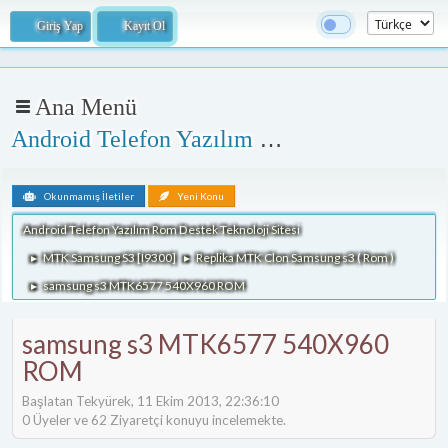
Giriş Yap
Kayıt Ol
Ana Menü
Android Telefon Yazılım Rom Destek Teknoloji Sitesi
Okunmamış İletiler
Yeni Konu
Android Telefon Yazılım Rom Destek Teknoloji Sitesi
MTK Samsung S3 [I9300]
Replika MTK Clon Samsung s3 ( Rom )
►
►
samsung s3 MTK6577 540X960 ROM
►
samsung s3 MTK6577 540X960
ROM
Başlatan Tekyürek, 11 Ekim 2013, 22:36:10
0 Üyeler ve 62 Ziyaretçi konuyu incelemekte.