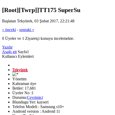
[Root][Twrp]]TT175 SuperSu
Başlatan Tekyürek, 03 Şubat 2017, 22:21:48
« önceki
-
sonraki »
0 Üyeler ve 1 Ziyaretçi konuyu incelemekte.
Yazdır
Aşağı git
Sayfa
1
Kullanıcı Eylemleri
Tekyürek
Yönetim
Kahraman üye
İletiler: 17,681
Üyeler No :1
Durumu:
Çevrimiçi
Blundugu Yer: kayseri
Telefon Modeli : Samsung s10+
Android version : Android 11