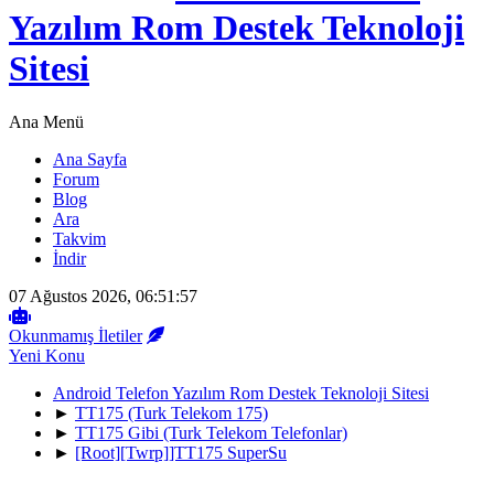
Yazılım Rom Destek Teknoloji
Sitesi
Ana Menü
Ana Sayfa
Forum
Blog
Ara
Takvim
İndir
07 Ağustos 2026, 06:51:57
Okunmamış İletiler
Yeni Konu
Android Telefon Yazılım Rom Destek Teknoloji Sitesi
►
TT175 (Turk Telekom 175)
►
TT175 Gibi (Turk Telekom Telefonlar)
►
[Root][Twrp]]TT175 SuperSu