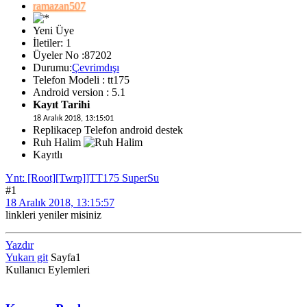
ramazan507
Yeni Üye
İletiler: 1
Üyeler No :87202
Durumu:
Çevrimdışı
Telefon Modeli : tt175
Android version : 5.1
Kayıt Tarihi
18 Aralık 2018, 13:15:01
Replikacep Telefon android destek
Ruh Halim
Kayıtlı
Ynt: [Root][Twrp]]TT175 SuperSu
#1
18 Aralık 2018, 13:15:57
linkleri yeniler misiniz
Yazdır
Yukarı git
Sayfa
1
Kullanıcı Eylemleri