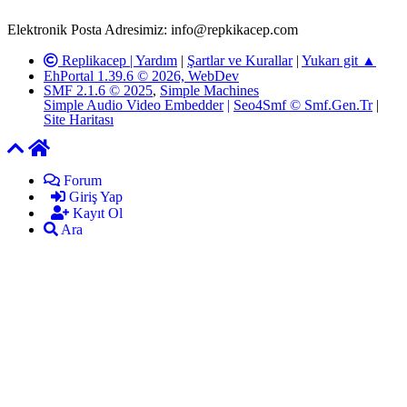
ardından ilgili kişi ya da kuruma yazılı açıklama yapılacaktır.
Elektronik Posta Adresimiz: info@repkikacep.com
Replikacep |
Yardım
|
Şartlar ve Kurallar
|
Yukarı git ▲
EhPortal 1.39.6 © 2026, WebDev
SMF 2.1.6 © 2025
,
Simple Machines
Simple Audio Video Embedder
|
Seo4Smf © Smf.Gen.Tr
|
Site Haritası
Forum
Giriş Yap
Kayıt Ol
Ara
mekan