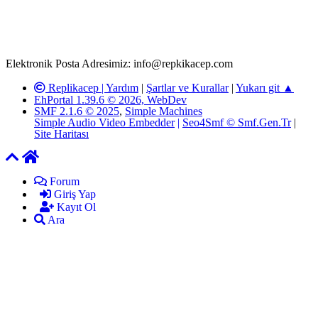
adresimize gönderildikten en geç üç (3) iş günü içerisinde, ilgili
kanunlar ve yönetmelikler çerçevesinde tarafımızca incelenerek site
yöneticilerimiz tarafından gereken çalışmaların yapılmasının
ardından ilgili kişi ya da kuruma yazılı açıklama yapılacaktır.
Elektronik Posta Adresimiz: info@repkikacep.com
Replikacep |
Yardım
|
Şartlar ve Kurallar
|
Yukarı git ▲
EhPortal 1.39.6 © 2026, WebDev
SMF 2.1.6 © 2025
,
Simple Machines
Simple Audio Video Embedder
|
Seo4Smf © Smf.Gen.Tr
|
Site Haritası
Forum
Giriş Yap
Kayıt Ol
Ara