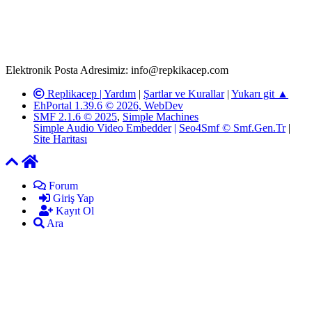
Replikacep Forumuna iletilecek olan şikayetler, elektronik posta
adresimize gönderildikten en geç üç (3) iş günü içerisinde, ilgili
kanunlar ve yönetmelikler çerçevesinde tarafımızca incelenerek site
yöneticilerimiz tarafından gereken çalışmaların yapılmasının
ardından ilgili kişi ya da kuruma yazılı açıklama yapılacaktır.
Elektronik Posta Adresimiz: info@repkikacep.com
Replikacep |
Yardım
|
Şartlar ve Kurallar
|
Yukarı git ▲
EhPortal 1.39.6 © 2026, WebDev
SMF 2.1.6 © 2025
,
Simple Machines
Simple Audio Video Embedder
|
Seo4Smf © Smf.Gen.Tr
|
Site Haritası
Forum
Giriş Yap
Kayıt Ol
Ara