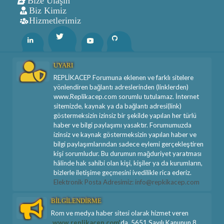
Bize Ulaşın
Biz Kimiz
Hizmetlerimiz
Twitter
Linkedin
Youtube
Github
UYARI
REPLİKACEP Forumuna eklenen ve farklı sitelere
yönlendiren bağlantı adreslerinden (linklerden)
www.Replikacep.com sorumlu tutulamaz. İnternet
sitemizde, kaynak ya da bağlantı adresi(link)
göstermeksizin izinsiz bir şekilde yapılan her türlü
haber ve bilgi paylaşımı yasaktır. Forumumuzda
izinsiz ve kaynak göstermeksizin yapılan haber ve
bilgi paylaşımlarından sadece eylemi gerçekleştiren
kişi sorumludur. Bu durumun mağduriyet yaratması
hâlinde hak sahibi olan kişi, kişiler ya da kurumların,
bizlerle iletişime geçmesini ivedilikle rica ederiz.
Elektronik Posta Adresimiz: info@repkikacep.com
BİLGİLENDİRME
Rom ve medya haber sitesi olarak hizmet veren
www.replikacep.com'
da, 5651 Sayılı Kanunun 8.