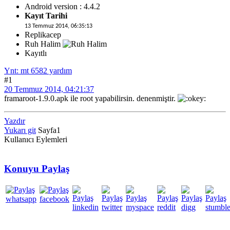
Android version : 4.4.2
Kayıt Tarihi
13 Temmuz 2014, 06:35:13
Replikacep
Ruh Halim
Kayıtlı
Ynt: mt 6582 yardım
#1
20 Temmuz 2014, 04:21:37
framaroot-1.9.0.apk ile root yapabilirsin. denenmiştir.
Yazdır
Yukarı git
Sayfa
1
Kullanıcı Eylemleri
Konuyu Paylaş