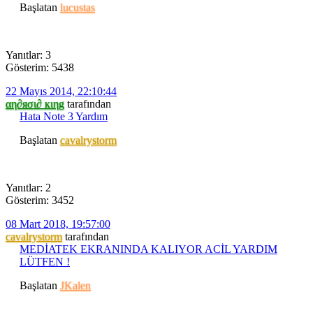
Başlatan
lucustas
Yanıtlar: 3
Gösterim: 5438
22 Mayıs 2014, 22:10:44
αη∂яσι∂ кιηg
tarafından
Hata Note 3 Yardım
Başlatan
cavalrystorm
Yanıtlar: 2
Gösterim: 3452
08 Mart 2018, 19:57:00
cavalrystorm
tarafından
MEDİATEK EKRANINDA KALIYOR ACİL YARDIM
LÜTFEN !
Başlatan
JKalen