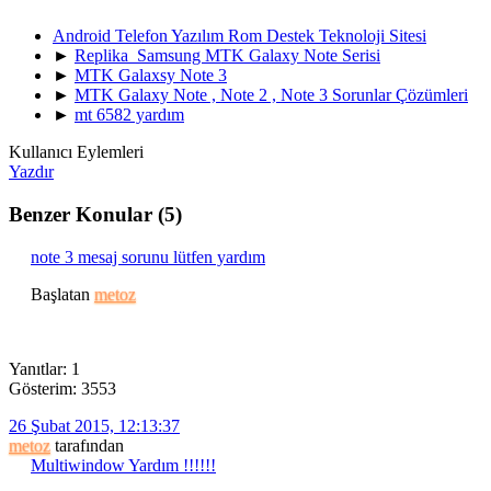
Android Telefon Yazılım Rom Destek Teknoloji Sitesi
►
Replika Samsung MTK Galaxy Note Serisi
►
MTK Galaxsy Note 3
►
MTK Galaxy Note , Note 2 , Note 3 Sorunlar Çözümleri
►
mt 6582 yardım
Kullanıcı Eylemleri
Yazdır
Benzer Konular (5)
note 3 mesaj sorunu lütfen yardım
Başlatan
metoz
Yanıtlar: 1
Gösterim: 3553
26 Şubat 2015, 12:13:37
metoz
tarafından
Multiwindow Yardım !!!!!!