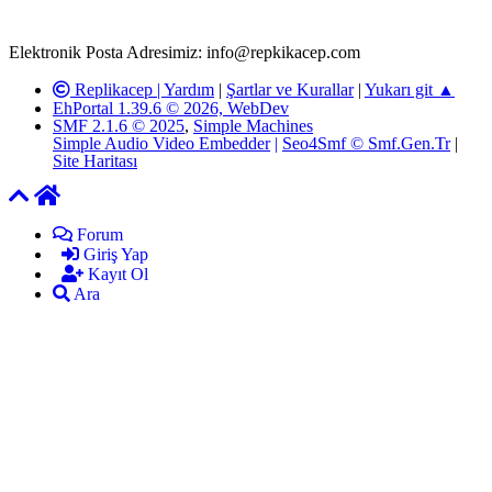
yöneticilerimiz tarafından gereken çalışmaların yapılmasının
ardından ilgili kişi ya da kuruma yazılı açıklama yapılacaktır.
Elektronik Posta Adresimiz: info@repkikacep.com
Replikacep |
Yardım
|
Şartlar ve Kurallar
|
Yukarı git ▲
EhPortal 1.39.6 © 2026, WebDev
SMF 2.1.6 © 2025
,
Simple Machines
Simple Audio Video Embedder
|
Seo4Smf © Smf.Gen.Tr
|
Site Haritası
Forum
Giriş Yap
Kayıt Ol
Ara