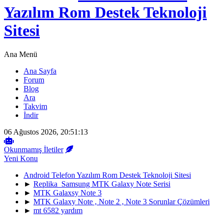
Yazılım Rom Destek Teknoloji
Sitesi
Ana Menü
Ana Sayfa
Forum
Blog
Ara
Takvim
İndir
06 Ağustos 2026, 20:51:13
Okunmamış İletiler
Yeni Konu
Android Telefon Yazılım Rom Destek Teknoloji Sitesi
►
Replika Samsung MTK Galaxy Note Serisi
►
MTK Galaxsy Note 3
►
MTK Galaxy Note , Note 2 , Note 3 Sorunlar Çözümleri
►
mt 6582 yardım