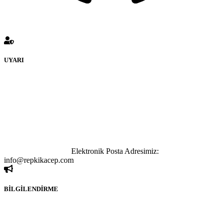
UYARI
REPLİKACEP Forumuna eklenen ve farklı sitelere yönlendiren
bağlantı adreslerinden (linklerden) www.Replikacep.com sorumlu
tutulamaz. İnternet sitemizde, kaynak ya da bağlantı adresi(link)
göstermeksizin izinsiz bir şekilde yapılan her türlü haber ve bilgi
paylaşımı yasaktır. Forumumuzda izinsiz ve kaynak göstermeksizin
yapılan haber ve bilgi paylaşımlarından sadece eylemi gerçekleştiren
kişi sorumludur. Bu durumun mağduriyet yaratması hâlinde hak
sahibi olan kişi, kişiler ya da kurumların, bizlerle iletişime geçmesini
ivedilikle rica ederiz.
Elektronik Posta Adresimiz:
info@repkikacep.com
BİLGİLENDİRME
Rom ve medya haber sitesi olarak hizmet veren
www.replikacep.com'
da, 5651 Sayılı Kanunun 8. Maddesine ve