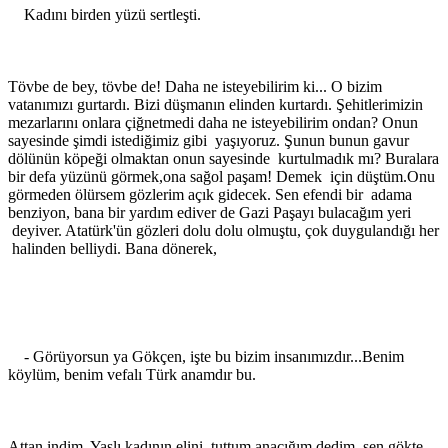
Kadını birden yüzü sertleşti.
Tövbe de bey, tövbe de! Daha ne isteyebilirim ki... O bizim
vatanımızı gurtardı. Bizi düşmanın elinden kurtardı. Şehitlerimizin
mezarlarını onlara çiğnetmedi daha ne isteyebilirim ondan? Onun
sayesinde şimdi istediğimiz gibi yaşıyoruz. Şunun bunun gavur
dölünün köpeği olmaktan onun sayesinde kurtulmadık mı? Buralara
bir defa yüzünü görmek,ona sağol paşam! Demek için düştüm.Onu
görmeden ölürsem gözlerim açık gidecek. Sen efendi bir adama
benziyon, bana bir yardım ediver de Gazi Paşayı bulacağım yeri
deyiver. Atatürk'ün gözleri dolu dolu olmuştu, çok duygulandığı her
halinden belliydi. Bana dönerek,
- Görüyorsun ya Gökçen, işte bu bizim insanımızdır...Benim
köylüm, benim vefalı Türk anamdır bu.
Attan indim. Yaşlı kadının elini tuttum anacığım dedim, sen gökte