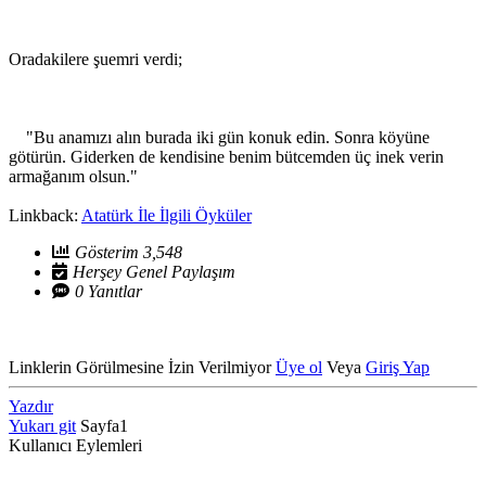
Oradakilere şuemri verdi;
"Bu anamızı alın burada iki gün konuk edin. Sonra köyüne
götürün. Giderken de kendisine benim bütcemden üç inek verin
armağanım olsun."
Linkback:
Atatürk İle İlgili Öyküler
Gösterim 3,548
Herşey Genel Paylaşım
0 Yanıtlar
Linklerin Görülmesine İzin Verilmiyor
Üye ol
Veya
Giriş Yap
Yazdır
Yukarı git
Sayfa
1
Kullanıcı Eylemleri