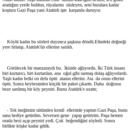
aradığını yerde buldun, rüyalarını süsleyen, seni buralara kadar
koştura Gazi Paşa yani Atatürk işte karşında duruyor.
Köylü kadın bu sözleri duyunca şaşkına döndü.Elindeki değneği
yere fırlatıp, Atatürk'ün ellerine sarıldı.
Görülecek bir manzaraydı bu. İkiside ağlıyordu. İki Türk insanı
biri kurtarıcı, biri kurtarılan, ana oğul gibi sarmaş dolaş ağlıyorlardı.
Yaşlı kadın belki on defa öptü atanın ellerini. Ata da onun ellerini
öptü. Sonra heybesinden küçük bir paket çıkarttı. Daha doğrusu
beze sarılmış bir köy peyniri. Bunu Atatürk'e uzattı;
- Tek ineğimim sütünden kendi ellerimle yaptım Gazi Paşa, bunu
sana hediye getirdim. Seversen gene yapıp getiririm. Paşa hemen
orada bezi açıp peyniri yedi. Çok beğendiğini söyledi. Sonra
birlikte köşke kadar gittik.