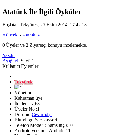
Atatürk İle İlgili Öyküler
Başlatan Tekyürek, 25 Ekim 2014, 17:42:18
« önceki
-
sonraki »
0 Üyeler ve 2 Ziyaretçi konuyu incelemekte.
Yazdır
Aşağı git
Sayfa
1
Kullanıcı Eylemleri
Tekyürek
Yönetim
Kahraman üye
İletiler: 17,681
Üyeler No :1
Durumu:
Çevrimdışı
Blundugu Yer: kayseri
Telefon Modeli : Samsung s10+
Android version : Android 11