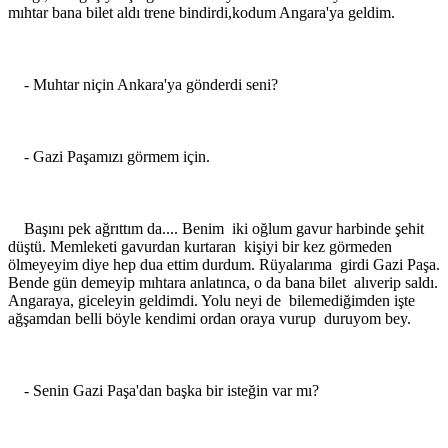
mıhtar bana bilet aldı trene bindirdi,kodum Angara'ya geldim.
- Muhtar niçin Ankara'ya gönderdi seni?
- Gazi Paşamızı görmem için.
Başını pek ağrıttım da.... Benim iki oğlum gavur harbinde şehit
düştü. Memleketi gavurdan kurtaran kişiyi bir kez görmeden
ölmeyeyim diye hep dua ettim durdum. Rüyalarıma girdi Gazi Paşa.
Bende gün demeyip mıhtara anlatınca, o da bana bilet alıverip saldı.
Angaraya, giceleyin geldimdi. Yolu neyi de bilemediğimden işte
ağşamdan belli böyle kendimi ordan oraya vurup duruyom bey.
- Senin Gazi Paşa'dan başka bir isteğin var mı?