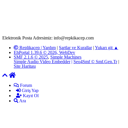
T.C.K'nın 125. Maddesine göre, yapılan gönderi (konu, yorum)
paylaşımlarının tüm sorumluluğu forum üyelerimize aittir.
Replikacep Forumuna iletilecek olan şikayetler, elektronik posta
adresimize gönderildikten en geç üç (3) iş günü içerisinde, ilgili
kanunlar ve yönetmelikler çerçevesinde tarafımızca incelenerek site
yöneticilerimiz tarafından gereken çalışmaların yapılmasının
ardından ilgili kişi ya da kuruma yazılı açıklama yapılacaktır.
Elektronik Posta Adresimiz: info@repkikacep.com
Replikacep |
Yardım
|
Şartlar ve Kurallar
|
Yukarı git ▲
EhPortal 1.39.6 © 2026, WebDev
SMF 2.1.6 © 2025
,
Simple Machines
Simple Audio Video Embedder
|
Seo4Smf © Smf.Gen.Tr
|
Site Haritası
Forum
Giriş Yap
Kayıt Ol
Ara