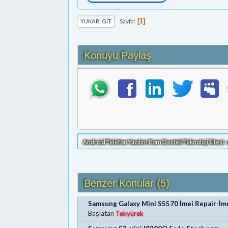
Sayfa
1
YUKARI GIT
Konuyu Paylaş
Android Telefon Yazılım Rom Destek Teknoloji Sitesi
Benzer Konular (5)
Samsung Galaxy Mini S5570 İmei Repair-İ
Başlatan
Tekyürek