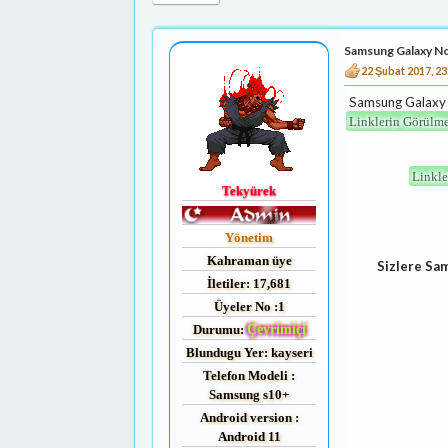
Samsung Galaxy No
22 Şubat 2017, 23
Samsung Galaxy 
Linklerin Görülme
Linkle
Tekyürek
Yönetim
Kahraman üye
Sizlere Sa
İletiler: 17,681
Üyeler No :1
Durumu:
Çevrimiçi
Blundugu Yer: kayseri
Telefon Modeli :
Samsung s10+
Android version :
Android 11