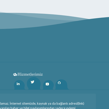
Hizmetlerimiz
Twitter
Linkedin
Youtube
Github
maz. İnternet sitemizde, kaynak ya da bağlantı adresi(link)
 yapılan haber ve bilgi paylaşımlarından sadece eylemi