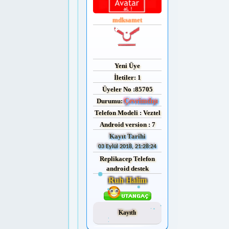
mdksamet
Yeni Üye
İletiler: 1
Üyeler No :85705
Durumu:
Çevrimdışı
Telefon Modeli : Veztel
Android version : 7
Kayıt Tarihi
03 Eylül 2018, 21:28:24
Replikacep Telefon
android destek
Ruh Halim
Kayıtlı