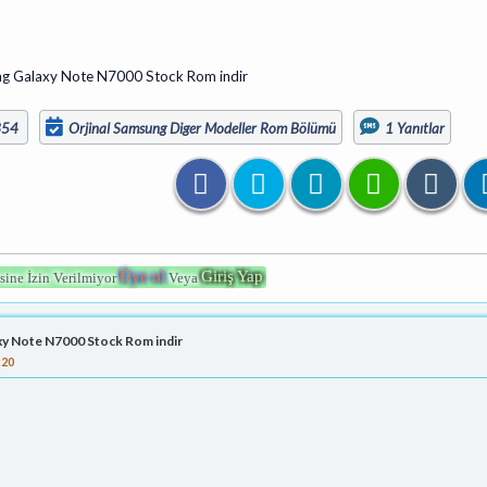
g Galaxy Note N7000 Stock Rom indir
,354
Orjinal Samsung Diger Modeller Rom Bölümü
1 Yanıtlar
Üye ol
Giriş Yap
sine İzin Verilmiyor
Veya
xy Note N7000 Stock Rom indir
:20