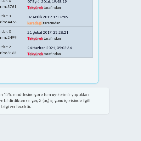
ıtlar: 0
07 Eylül 2016, 19:48:19
rim: 3761
Tekyürek
tarafından
ıtlar: 3
02 Aralık 2019, 15:37:09
rim: 4476
karadagli
tarafından
ıtlar: 0
21 Şubat 2017, 23:28:21
rim: 2499
Tekyürek
tarafından
ıtlar: 2
24 Haziran 2021, 09:02:34
rim: 3162
Tekyürek
tarafından
n 125. maddesine göre tüm üyelerimiz yaptıkları
 bildirdikten en geç 3 (üç) iş günü içerisinde ilgili
ilgi verilecektir.