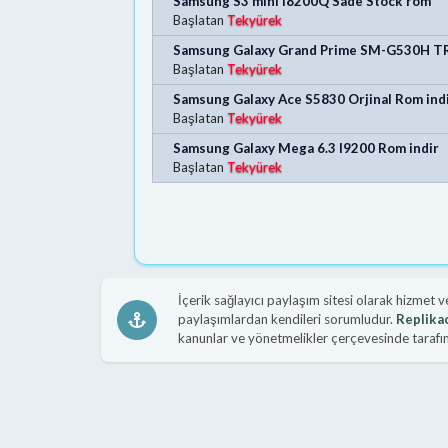
Samsung S3 mini I8200Q Sade Stock rom
Başlatan
Tekyürek
Samsung Galaxy Grand Prime SM-G530H TR 
Başlatan
Tekyürek
Samsung Galaxy Ace S5830 Orjinal Rom ind
Başlatan
Tekyürek
Samsung Galaxy Mega 6.3 I9200 Rom indir
Başlatan
Tekyürek
İçerik sağlayıcı paylaşım sitesi olarak hizmet 
paylaşımlardan kendileri sorumludur.
Replika
kanunlar ve yönetmelikler çerçevesinde tarafımı