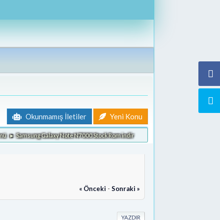
Okunmamış İletiler
Yeni Konu
ümü
Samsung Galaxy Note N7000 Stock Rom indir
►
« Önceki
-
Sonraki »
YAZDIR