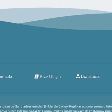
Biz Kimiz
ımızda
Bize Ulaşın
ndiren bağlantı adreslerinden (linklerden) www.Replikacep.com sorumlu tutula
aber ve bilgi paylaşımı yasaktır. Forumumuzda izinsiz ve kaynak göstermeksizin