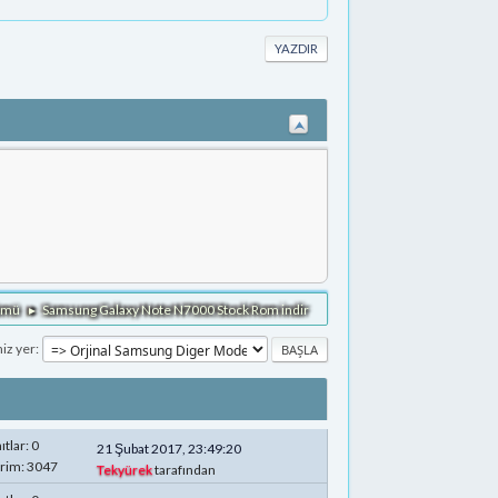
YAZDIR
lümü
Samsung Galaxy Note N7000 Stock Rom indir
►
niz yer
ıtlar: 0
21 Şubat 2017, 23:49:20
rim: 3047
Tekyürek
tarafından