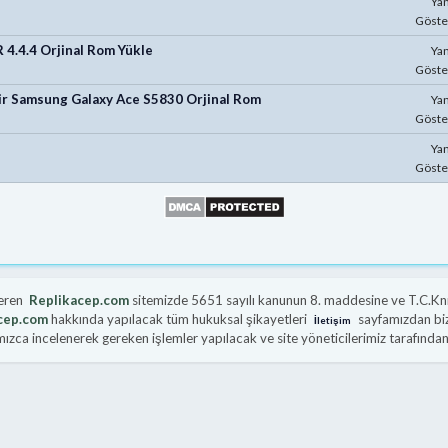
Yan
Göste
4.4.4 Orjinal Rom Yükle
Yan
Göste
ir Samsung Galaxy Ace S5830 Orjinal Rom
Yan
Göste
Yan
Göste
veren
Replikacep.com
sitemizde 5651 sayılı kanunun 8. maddesine ve T.C.Knı
cep.com
hakkında yapılacak tüm hukuksal şikayetleri
sayfamızdan bize
İletişim
zca incelenerek gereken işlemler yapılacak ve site yöneticilerimiz tarafından b