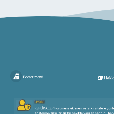
Footer menü
Hakk
UYARI
REPLİKACEP Forumuna eklenen ve farklı sitelere yönle
göstermeksizin izinsiz bir şekilde yapılan her türlü h