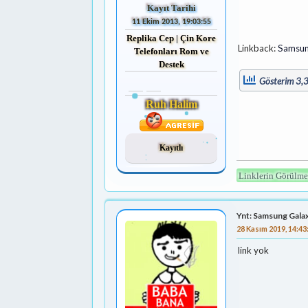
Kayıt Tarihi
11 Ekim 2013, 19:03:55
Replika Cep | Çin Kore
Linkback:
Samsun
Telefonları Rom ve
Destek
Gösterim 3
Ruh Halim
Kayıtlı
Linklerin Görülme
Ynt: Samsung Gala
28 Kasım 2019, 14:43
link yok