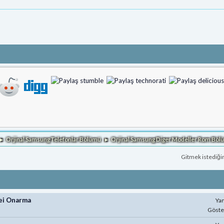
Orjinal Samsung Telefonlar Bölümü
Orjinal Samsung Diger Modeller Rom Bö
►
►
Gitmek istediği
mei Onarma
Yan
Göste