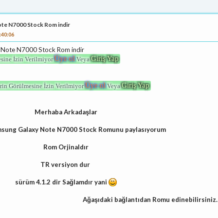
te N7000 Stock Rom indir
:40:06
Note N7000 Stock Rom indir
Üye ol
Giriş Yap
sine İzin Verilmiyor
Veya
Üye ol
Giriş Yap
rin Görülmesine İzin Verilmiyor
Veya
Merhaba Arkadaşlar
msung Galaxy Note N7000 Stock Romunu paylasıyorum
Rom Orjinaldır
TR versiyon dur
sürüm 4.1.2 dir Sağlamdır yani
Ağaşıdaki bağlantıdan Romu edinebilirsiniz.