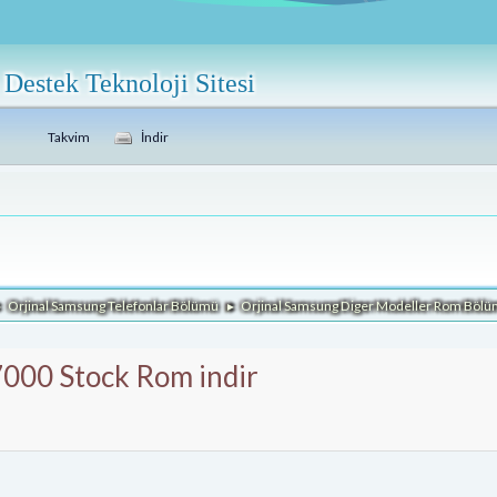
Destek Teknoloji Sitesi
Takvim
İndir
Orjinal Samsung Telefonlar Bölümü
Orjinal Samsung Diger Modeller Rom Böl
►
►
000 Stock Rom indir