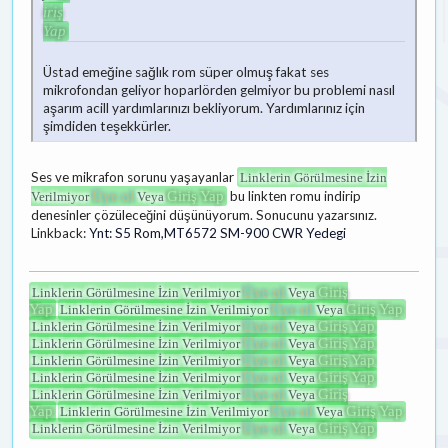
iriş
Yap
Üstad emeğine sağlık rom süper olmuş fakat ses
mikrofondan geliyor hoparlörden gelmiyor bu problemi nasıl
aşarım acill yardımlarınızı bekliyorum. Yardımlarınız için
şimdiden teşekkürler.
Ses ve mikrafon sorunu yaşayanlar
Linklerin Görülmesine İzin
Üye ol
Giriş Yap
bu linkten romu indirip
Verilmiyor
Veya
denesinler çözüleceğini düşünüyorum. Sonucunu yazarsınız.
Linkback:
Ynt: S5 Rom,MT6572 SM-900 CWR Yedegi
Üye ol
Giriş
Linklerin Görülmesine İzin Verilmiyor
Veya
Yap
Üye ol
Giriş Yap
Linklerin Görülmesine İzin Verilmiyor
Veya
Üye ol
Giriş Yap
Linklerin Görülmesine İzin Verilmiyor
Veya
Üye ol
Giriş Yap
Linklerin Görülmesine İzin Verilmiyor
Veya
Üye ol
Giriş Yap
Linklerin Görülmesine İzin Verilmiyor
Veya
Üye ol
Giriş Yap
Linklerin Görülmesine İzin Verilmiyor
Veya
Üye ol
Giriş
Linklerin Görülmesine İzin Verilmiyor
Veya
Yap
Üye ol
Giriş Yap
Linklerin Görülmesine İzin Verilmiyor
Veya
Üye ol
Giriş Yap
Linklerin Görülmesine İzin Verilmiyor
Veya