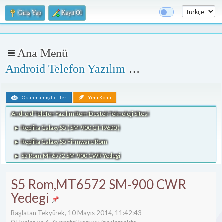
Giriş Yap
Kayıt Ol
Ana Menü
Android Telefon Yazılım Rom Destek Teknoloji Sitesi
Okunmamış İletiler
Yeni Konu
Android Telefon Yazılım Rom Destek Teknoloji Sitesi
Replika Galaxy S5 ( SM-900 GT-I9600 )
►
Replika Galaxy S5 Firmware Rom
►
S5 Rom,MT6572 SM-900 CWR Yedegi
►
S5 Rom,MT6572 SM-900 CWR
Yedegi
Başlatan Tekyürek, 10 Mayıs 2014, 11:42:43
0 Üyeler ve 4 Ziyaretçi konuyu incelemekte.