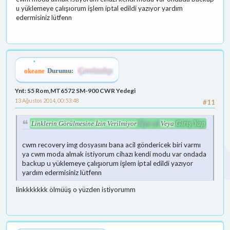
u yüklemeye çalışıorum işlem iptal edildi yazıyor yardım
edermisiniz lütfenn
okeane
Durumu:
Çevrimdışı
Ynt: S5 Rom,MT6572 SM-900 CWR Yedegi
13 Ağustos 2014, 00:53:48
#11
Üye ol
Giriş Yap
Linklerin Görülmesine İzin Verilmiyor
Veya
cwm recovery img dosyasını bana acil göndericek biri varmı
ya cwm moda almak istiyorum cihazı kendi modu var ondada
backup u yüklemeye çalışıorum işlem iptal edildi yazıyor
yardım edermisiniz lütfenn
linkkkkkkk ölmüüş o yüzden istiyorumm