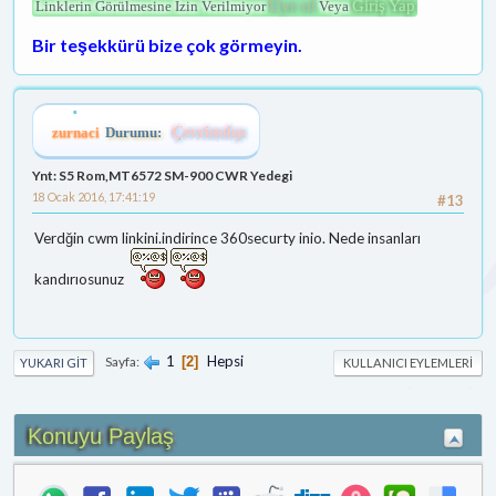
Üye ol
Giriş Yap
Linklerin Görülmesine İzin Verilmiyor
Veya
Bir teşekkürü bize çok görmeyin.
zurnaci
Durumu:
Çevrimdışı
Ynt: S5 Rom,MT6572 SM-900 CWR Yedegi
18 Ocak 2016, 17:41:19
#13
Verdğin cwm linkini.indirince 360securty inio. Nede insanları
kandırıosunuz
1
Hepsi
Sayfa
2
YUKARI GIT
KULLANICI EYLEMLERI
Konuyu Paylaş