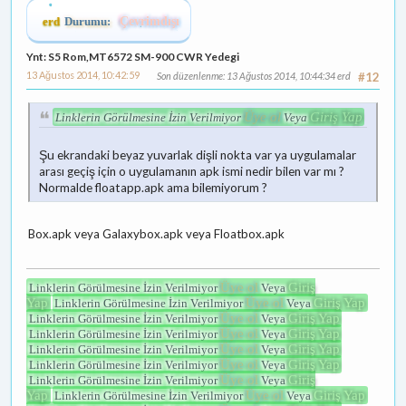
erd
Durumu:
Çevrimdışı
Ynt: S5 Rom,MT6572 SM-900 CWR Yedegi
13 Ağustos 2014, 10:42:59
Son düzenlenme
: 13 Ağustos 2014, 10:44:34 erd
#12
Üye ol
Giriş Yap
Linklerin Görülmesine İzin Verilmiyor
Veya
Şu ekrandaki beyaz yuvarlak dişli nokta var ya uygulamalar
arası geçiş için o uygulamanın apk ismi nedir bilen var mı ?
Normalde floatapp.apk ama bilemiyorum ?
Box.apk veya Galaxybox.apk veya Floatbox.apk
Üye ol
Giriş
Linklerin Görülmesine İzin Verilmiyor
Veya
Yap
Üye ol
Giriş Yap
Linklerin Görülmesine İzin Verilmiyor
Veya
Üye ol
Giriş Yap
Linklerin Görülmesine İzin Verilmiyor
Veya
Üye ol
Giriş Yap
Linklerin Görülmesine İzin Verilmiyor
Veya
Üye ol
Giriş Yap
Linklerin Görülmesine İzin Verilmiyor
Veya
Üye ol
Giriş Yap
Linklerin Görülmesine İzin Verilmiyor
Veya
Üye ol
Giriş
Linklerin Görülmesine İzin Verilmiyor
Veya
Yap
Üye ol
Giriş Yap
Linklerin Görülmesine İzin Verilmiyor
Veya