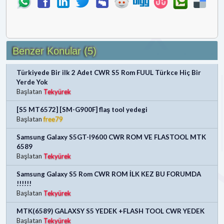
Benzer Konular (5)
Türkiyede Bir ilk 2 Adet CWR S5 Rom FUUL Türkce Hiç Bir
Yerde Yok
Başlatan
Tekyürek
[S5 MT6572] [SM-G900F] flaş tool yedegi
Başlatan
free79
Samsung Galaxy S5GT-I9600 CWR ROM VE FLASTOOL MTK
6589
Başlatan
Tekyürek
Samsung Galaxy S5 Rom CWR ROM İLK KEZ BU FORUMDA
!!!!!!
Başlatan
Tekyürek
MTK(6589) GALAXSY S5 YEDEK +FLASH TOOL CWR YEDEK
Başlatan
Tekyürek