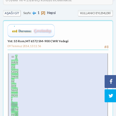
1
Hepsi
Sayfa
2
AŞAĞI GIT
KULLANICI EYLEMLERI
erd
Durumu:
Çevrimdışı
Ynt: S5 Rom,MT6572 SM-900 CWR Yedegi
09 Temmuz 2014, 13:11:56
#8
L
inkle
rin
Görü
lmesi
ne
İzin
Veril
miyo
r
Üye
ol
Ve
G
ya