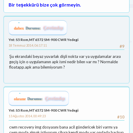
Bir teşekkürü bize çok görmeyin.
dabex
Durumu:
Çevrimdışı
Ynt: S5 Rom,MT6572 SM-900 CWR Yedegi
18 Temmuz 2014, 06:17:11
#9
Şu ekrandaki beyaz yuvarlak dişli nokta var ya uygulamalar arası
geçiş için o uygulamanın apk ismi nedir bilen var mı ? Normalde
floatapp.apk ama bilemiyorum ?
okeane
Durumu:
Çevrimdışı
Ynt: S5 Rom,MT6572 SM-900 CWR Yedegi
13 Ağustos 2014, 00:49:23
#10
cwm recovery img dosyasını bana acil göndericek biri varmı ya
cwm moda almak istiyorum cihazı kendi modu var ondada backup