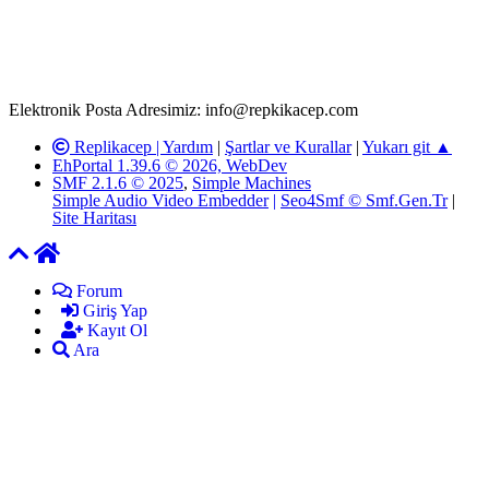
Replikacep Forumuna iletilecek olan şikayetler, elektronik posta
adresimize gönderildikten en geç üç (3) iş günü içerisinde, ilgili
kanunlar ve yönetmelikler çerçevesinde tarafımızca incelenerek site
yöneticilerimiz tarafından gereken çalışmaların yapılmasının
ardından ilgili kişi ya da kuruma yazılı açıklama yapılacaktır.
Elektronik Posta Adresimiz: info@repkikacep.com
Replikacep |
Yardım
|
Şartlar ve Kurallar
|
Yukarı git ▲
EhPortal 1.39.6 © 2026, WebDev
SMF 2.1.6 © 2025
,
Simple Machines
Simple Audio Video Embedder
|
Seo4Smf © Smf.Gen.Tr
|
Site Haritası
Forum
Giriş Yap
Kayıt Ol
Ara