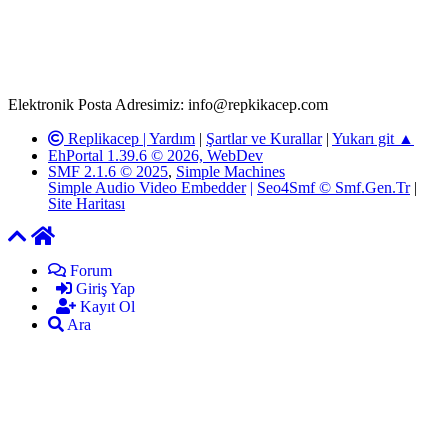
Replikacep Forumuna iletilecek olan şikayetler, elektronik posta
adresimize gönderildikten en geç üç (3) iş günü içerisinde, ilgili
kanunlar ve yönetmelikler çerçevesinde tarafımızca incelenerek site
yöneticilerimiz tarafından gereken çalışmaların yapılmasının
ardından ilgili kişi ya da kuruma yazılı açıklama yapılacaktır.
Elektronik Posta Adresimiz: info@repkikacep.com
Replikacep |
Yardım
|
Şartlar ve Kurallar
|
Yukarı git ▲
EhPortal 1.39.6 © 2026, WebDev
SMF 2.1.6 © 2025
,
Simple Machines
Simple Audio Video Embedder
|
Seo4Smf © Smf.Gen.Tr
|
Site Haritası
Forum
Giriş Yap
Kayıt Ol
Ara