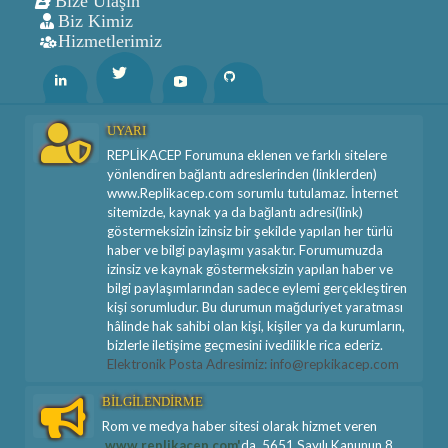
Bize Ulaşın
Biz Kimiz
Hizmetlerimiz
Twitter
Linkedin
Youtube
Github
UYARI
REPLİKACEP Forumuna eklenen ve farklı sitelere
yönlendiren bağlantı adreslerinden (linklerden)
www.Replikacep.com sorumlu tutulamaz. İnternet
sitemizde, kaynak ya da bağlantı adresi(link)
göstermeksizin izinsiz bir şekilde yapılan her türlü
haber ve bilgi paylaşımı yasaktır. Forumumuzda
izinsiz ve kaynak göstermeksizin yapılan haber ve
bilgi paylaşımlarından sadece eylemi gerçekleştiren
kişi sorumludur. Bu durumun mağduriyet yaratması
hâlinde hak sahibi olan kişi, kişiler ya da kurumların,
bizlerle iletişime geçmesini ivedilikle rica ederiz.
Elektronik Posta Adresimiz: info@repkikacep.com
BİLGİLENDİRME
Rom ve medya haber sitesi olarak hizmet veren
www.replikacep.com'
da, 5651 Sayılı Kanunun 8.