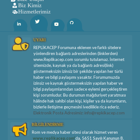
Biz Kimiz
Hizmetlerimiz
Twitter
Linkedin
Youtube
Github
UYARI
REPLİKACEP Forumuna eklenen ve farklı sitelere
yönlendiren bağlantı adreslerinden (linklerden)
www.Replikacep.com sorumlu tutulamaz. İnternet
sitemizde, kaynak ya da bağlantı adresi(link)
göstermeksizin izinsiz bir şekilde yapılan her türlü
haber ve bilgi paylaşımı yasaktır. Forumumuzda
izinsiz ve kaynak göstermeksizin yapılan haber ve
bilgi paylaşımlarından sadece eylemi gerçekleştiren
kişi sorumludur. Bu durumun mağduriyet yaratması
hâlinde hak sahibi olan kişi, kişiler ya da kurumların,
bizlerle iletişime geçmesini ivedilikle rica ederiz.
Elektronik Posta Adresimiz: info@repkikacep.com
BİLGİLENDİRME
Rom ve medya haber sitesi olarak hizmet veren
www.replikacep.com'
da, 5651 Sayılı Kanunun 8.