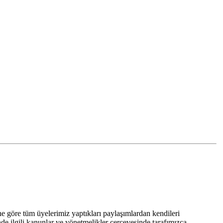
 göre tüm üyelerimiz yaptıkları paylaşımlardan kendileri
nde ilgili kanunlar ve yönetmelikler çerçevesinde tarafımızca