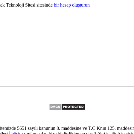
k Teknoloji Sitesi sitesinde
bir hesap oluşturun
itemizde 5651 sayılı kanunun 8. maddesine ve T.C.Knın 125. maddesine
tleri
İletişim
sayfamızdan bize bildirdikten en geç 3 (üç) iş günü içerisi