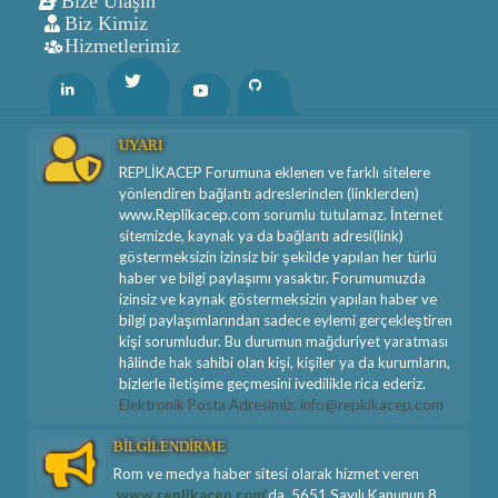
Bize Ulaşın
Biz Kimiz
Hizmetlerimiz
Twitter
Linkedin
Youtube
Github
UYARI
REPLİKACEP Forumuna eklenen ve farklı sitelere
yönlendiren bağlantı adreslerinden (linklerden)
www.Replikacep.com sorumlu tutulamaz. İnternet
sitemizde, kaynak ya da bağlantı adresi(link)
göstermeksizin izinsiz bir şekilde yapılan her türlü
haber ve bilgi paylaşımı yasaktır. Forumumuzda
izinsiz ve kaynak göstermeksizin yapılan haber ve
bilgi paylaşımlarından sadece eylemi gerçekleştiren
kişi sorumludur. Bu durumun mağduriyet yaratması
hâlinde hak sahibi olan kişi, kişiler ya da kurumların,
bizlerle iletişime geçmesini ivedilikle rica ederiz.
Elektronik Posta Adresimiz: info@repkikacep.com
BİLGİLENDİRME
Rom ve medya haber sitesi olarak hizmet veren
www.replikacep.com'
da, 5651 Sayılı Kanunun 8.