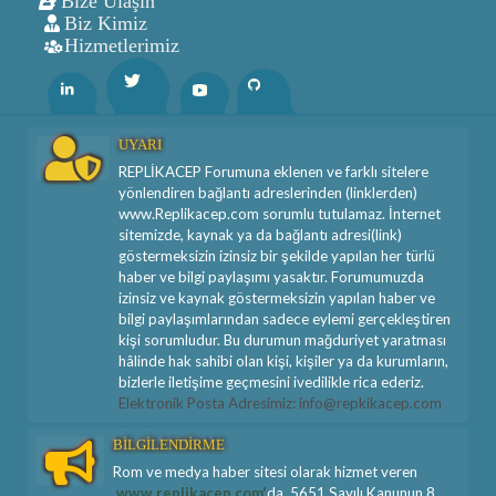
Bize Ulaşın
Biz Kimiz
Hizmetlerimiz
Twitter
Linkedin
Youtube
Github
UYARI
REPLİKACEP Forumuna eklenen ve farklı sitelere
yönlendiren bağlantı adreslerinden (linklerden)
www.Replikacep.com sorumlu tutulamaz. İnternet
sitemizde, kaynak ya da bağlantı adresi(link)
göstermeksizin izinsiz bir şekilde yapılan her türlü
haber ve bilgi paylaşımı yasaktır. Forumumuzda
izinsiz ve kaynak göstermeksizin yapılan haber ve
bilgi paylaşımlarından sadece eylemi gerçekleştiren
kişi sorumludur. Bu durumun mağduriyet yaratması
hâlinde hak sahibi olan kişi, kişiler ya da kurumların,
bizlerle iletişime geçmesini ivedilikle rica ederiz.
Elektronik Posta Adresimiz: info@repkikacep.com
BİLGİLENDİRME
Rom ve medya haber sitesi olarak hizmet veren
www.replikacep.com'
da, 5651 Sayılı Kanunun 8.