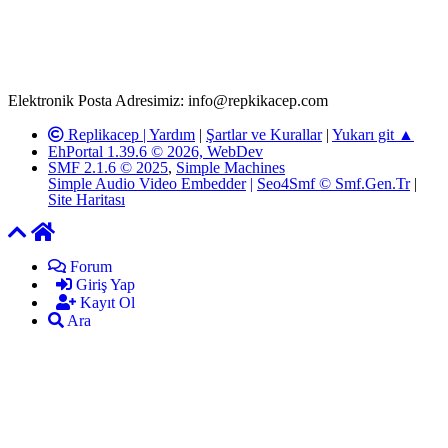
Replikacep Forumuna iletilecek olan şikayetler, elektronik posta
adresimize gönderildikten en geç üç (3) iş günü içerisinde, ilgili
kanunlar ve yönetmelikler çerçevesinde tarafımızca incelenerek site
yöneticilerimiz tarafından gereken çalışmaların yapılmasının
ardından ilgili kişi ya da kuruma yazılı açıklama yapılacaktır.
Elektronik Posta Adresimiz: info@repkikacep.com
Replikacep |
Yardım
|
Şartlar ve Kurallar
|
Yukarı git ▲
EhPortal 1.39.6 © 2026, WebDev
SMF 2.1.6 © 2025
,
Simple Machines
Simple Audio Video Embedder
|
Seo4Smf © Smf.Gen.Tr
|
Site Haritası
Forum
Giriş Yap
Kayıt Ol
Ara