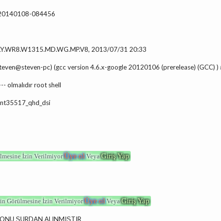
: 20140108-084456
LY.WR8.W1315.MD.WG.MP.V8, 2013/07/31 20:33
 (steven@steven-pc) (gcc version 4.6.x-google 20120106 (prerelease) (GCC
--- olmalıdır root shell
1-nt35517_qhd_dsi
Üye ol
Giriş Yap
lmesine İzin Verilmiyor
Veya
Üye ol
Giriş Yap
in Görülmesine İzin Verilmiyor
Veya
ONU ŞURDAN ALINMIŞTIR