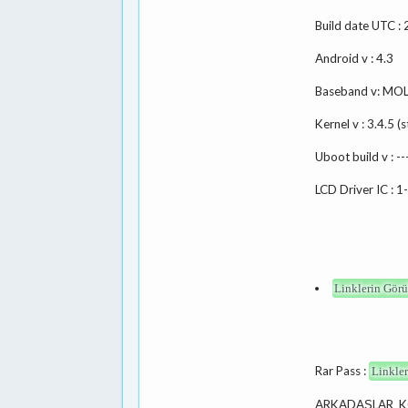
Build date UTC 
Android v : 4.3
Baseband v: MO
Kernel v : 3.4.5
Uboot build v : --
LCD Driver IC : 
Linklerin Görü
Rar Pass :
Linkler
ARKADAŞLAR K