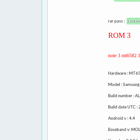
rar pass :
Linkler
ROM 3
note 3 mt6582
Hardware : MT6
Model : Samsun
Build number : A
Build date UTC 
Android v : 4.4
Baseband v: MO