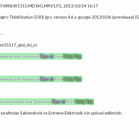
LY.WR8.W1315.MD.WG.MP.V1.P2, 2013/10/24 16:17
 (rs@rs-ThinkStation-D30) (gcc version 4.6.x-google 20120106 (prerelease
---
1-nt35517_qhd_dsi_xt
Üye ol
Giriş Yap
lmesine İzin Verilmiyor
Veya
Üye ol
Giriş Yap
lmesine İzin Verilmiyor
Veya
Üye ol
Giriş Yap
in Görülmesine İzin Verilmiyor
Veya
tarafindan Saklandroid ve Extreme Elektronik icin upload edilmistir..