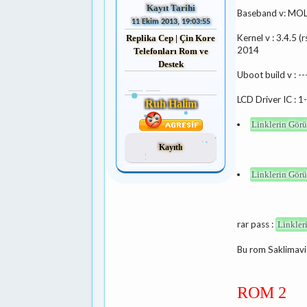
Kayıt Tarihi
Baseband v: MO
11 Ekim 2013, 19:03:55
Kernel v : 3.4.5
Replika Cep | Çin Kore
2014
Telefonları Rom ve
Destek
Uboot build v : --
LCD Driver IC : 
Ruh Halim
Linklerin Görü
Kayıtlı
Linklerin Görü
rar pass :
Linkler
Bu rom Saklimavi 
ROM 2