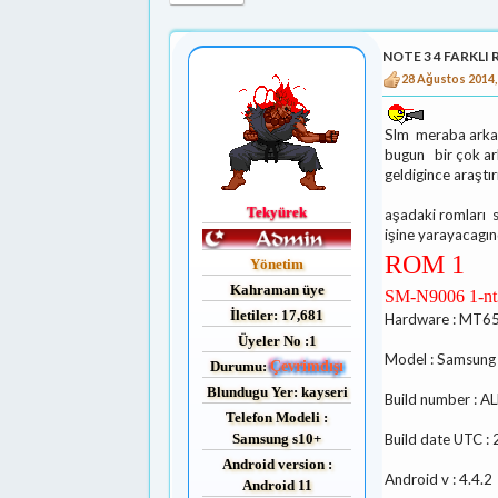
NOTE 3 4 FARKLI 
28 Ağustos 2014,
Slm meraba arkad
bugun bir çok ar
geldigince araştı
Tekyürek
aşadaki romları s
işine yarayacagı
ROM 1
Yönetim
Kahraman üye
SM-N9006 1-nt
İletiler: 17,681
Hardware : MT6
Üyeler No :1
Model : Samsun
Durumu:
Çevrimdışı
Blundugu Yer: kayseri
Build number : A
Telefon Modeli :
Samsung s10+
Build date UTC 
Android version :
Android v : 4.4.2
Android 11