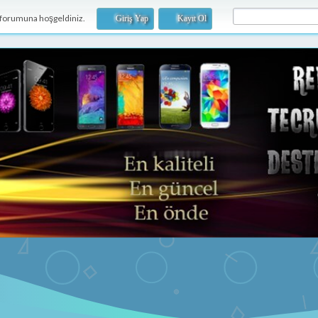
forumuna hoşgeldiniz.
Giriş Yap
Kayıt Ol