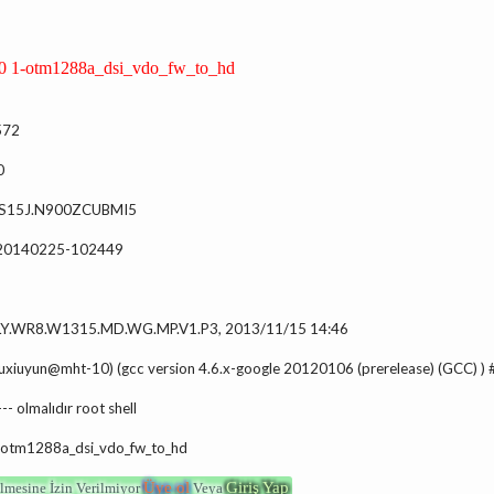
 1-otm1288a_dsi_vdo_fw_to_hd
572
0
 JSS15J.N900ZCUBMI5
: 20140225-102449
LY.WR8.W1315.MD.WG.MP.V1.P3, 2013/11/15 14:46
 (liuxiuyun@mht-10) (gcc version 4.6.x-google 20120106 (prerelease) (GCC)
--- olmalıdır root shell
1-otm1288a_dsi_vdo_fw_to_hd
Üye ol
Giriş Yap
lmesine İzin Verilmiyor
Veya