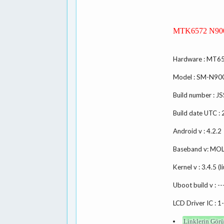
MTK6572 N900
Hardware : MT6
Model : SM-N90
Build number :
Build date UTC 
Android v : 4.2.2
Baseband v: MO
Kernel v : 3.4.5
Uboot build v : --
LCD Driver IC : 
Linklerin Görü