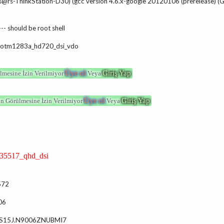
 (rs@rs-ThinkStation-D30) (gcc version 4.6.x-google 20120106 (prerelease)
--- should be root shell
 1-otm1283a_hd720_dsi_vdo
Üye ol
Giriş Yap
lmesine İzin Verilmiyor
Veya
Üye ol
Giriş Yap
in Görülmesine İzin Verilmiyor
Veya
35517_qhd_dsi
572
06
 JSS15J.N9006ZNUBMI7