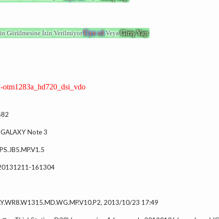
Üye ol
Giriş Yap
in Görülmesine İzin Verilmiyor
Veya
 1-otm1283a_hd720_dsi_vdo
582
g GALAXY Note 3
LPS.JB5.MP.V1.5
: 20131211-161304
LY.WR8.W1315.MD.WG.MP.V10.P2, 2013/10/23 17:49