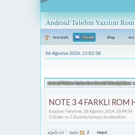
Android Telefon Yazılım Rom 
Ana Sayfa
Forum
Blog
Ara
06 Ağustos 2026, 15:02:58
Android Telefon Yazılım Rom Destek Teknoloji Sitesi
NOTE 3 4 FARKLI ROM H
Başlatan Tekyürek, 28 Ağustos 2014, 20:44:54
0 Üyeler ve 2 Ziyaretçi konuyu incelemekte.
2
Hepsi
Sayfa
1
AŞAĞI GIT