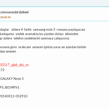
ROM HANGİSİ SİZİNKİ
 20:44:54
aşlar sizlere 4 farklı samsung note 3 romunu paylaşacaız
kadaşımız yedek aramakta bu yüzden dolayı elimizden
rıp sizlere telefon yedeklarini sunmaya çalışıyoruz
ırasına göre sıralıcam umarım işinize yarar en azından birinin
ndan eminim
35517_qhd_dsi_xt
572
g GALAXY Note 3
LPS.JB3.MP.V1
: 20140312-052910