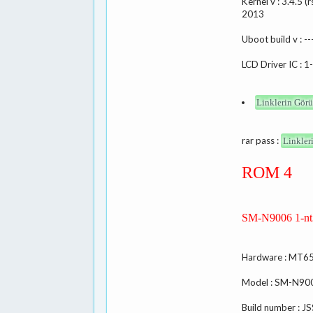
Kernel v : 3.4.5
2013
Uboot build v : --
LCD Driver IC :
Linklerin Görü
rar pass :
Linkler
ROM 4
SM-N9006 1-nt
Hardware : MT6
Model : SM-N90
Build number :