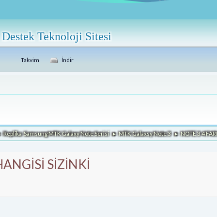
Destek Teknoloji Sitesi
Takvim
İndir
Replika Samsung MTK Galaxy Note Serisi
MTK Galaxsy Note 3
NOTE 3 4 FAR
►
►
►
ANGİSİ SİZİNKİ