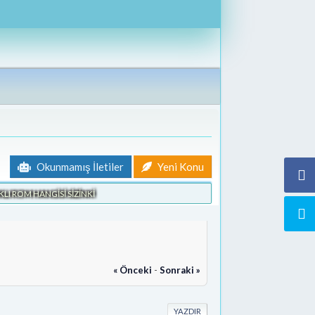
Okunmamış İletiler
Yeni Konu
KLI ROM HANGİSİ SİZİNKİ
« Önceki
-
Sonraki »
YAZDIR