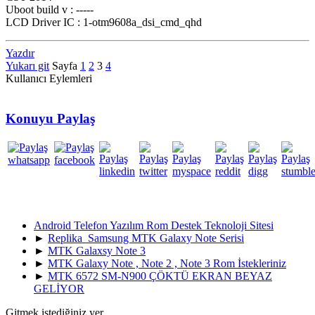
Uboot build v : -----
LCD Driver IC : 1-otm9608a_dsi_cmd_qhd
Yazdır
Yukarı git
Sayfa
1
2
3
4
Kullanıcı Eylemleri
Konuyu Paylaş
Android Telefon Yazılım Rom Destek Teknoloji Sitesi
►
Replika Samsung MTK Galaxy Note Serisi
►
MTK Galaxsy Note 3
►
MTK Galaxy Note , Note 2 , Note 3 Rom İstekleriniz
►
MTK 6572 SM-N900 ÇÖKTÜ EKRAN BEYAZ
GELİYOR
Gitmek istediğiniz yer