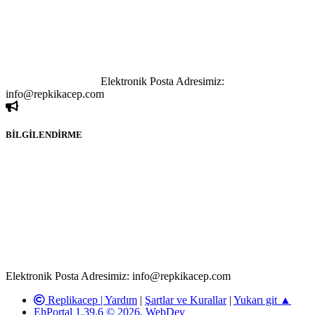
tutulamaz. İnternet sitemizde, kaynak ya da bağlantı adresi(link)
göstermeksizin izinsiz bir şekilde yapılan her türlü haber ve bilgi
paylaşımı yasaktır. Forumumuzda izinsiz ve kaynak göstermeksizin
yapılan haber ve bilgi paylaşımlarından sadece eylemi gerçekleştiren
kişi sorumludur. Bu durumun mağduriyet yaratması hâlinde hak
sahibi olan kişi, kişiler ya da kurumların, bizlerle iletişime geçmesini
ivedilikle rica ederiz.
Elektronik Posta Adresimiz:
info@repkikacep.com
BİLGİLENDİRME
Rom ve medya haber sitesi olarak hizmet veren
www.replikacep.com'
da, 5651 Sayılı Kanunun 8. Maddesine ve
T.C.K'nın 125. Maddesine göre, yapılan gönderi (konu, yorum)
paylaşımlarının tüm sorumluluğu forum üyelerimize aittir.
Replikacep Forumuna iletilecek olan şikayetler, elektronik posta
adresimize gönderildikten en geç üç (3) iş günü içerisinde, ilgili
kanunlar ve yönetmelikler çerçevesinde tarafımızca incelenerek site
yöneticilerimiz tarafından gereken çalışmaların yapılmasının
ardından ilgili kişi ya da kuruma yazılı açıklama yapılacaktır.
Elektronik Posta Adresimiz: info@repkikacep.com
Replikacep |
Yardım
|
Şartlar ve Kurallar
|
Yukarı git ▲
EhPortal 1.39.6 © 2026, WebDev