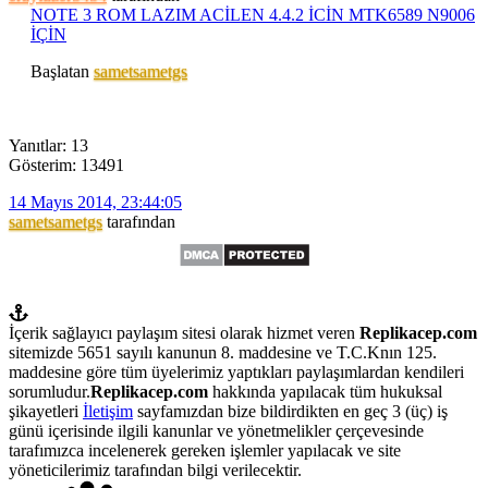
NOTE 3 ROM LAZIM ACİLEN 4.4.2 İCİN MTK6589 N9006
İÇİN
Başlatan
sametsametgs
Yanıtlar: 13
Gösterim: 13491
14 Mayıs 2014, 23:44:05
sametsametgs
tarafından
İçerik sağlayıcı paylaşım sitesi olarak hizmet veren
Replikacep.com
sitemizde 5651 sayılı kanunun 8. maddesine ve T.C.Knın 125.
maddesine göre tüm üyelerimiz yaptıkları paylaşımlardan kendileri
sorumludur.
Replikacep.com
hakkında yapılacak tüm hukuksal
şikayetleri
İletişim
sayfamızdan bize bildirdikten en geç 3 (üç) iş
günü içerisinde ilgili kanunlar ve yönetmelikler çerçevesinde
tarafımızca incelenerek gereken işlemler yapılacak ve site
yöneticilerimiz tarafından bilgi verilecektir.