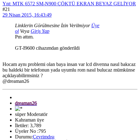
Ynt: MTK 6572 SM-N900 ÇÖKTÜ EKRAN BEYAZ GELİYOR
#21
29 Nisan 2015, 16:43:49
Linklerin Görülmesine İzin Verilmiyor
Üye
ol
Veya
Giriş Yap
Pm attım.
GT-I9600 cihazımdan gönderildi
Hocam aynı problemi olan baya insan var lcd diverına nasıl bakıcaz
bu haldeki bir telefonun yada uyumlu rom nasıl bulucaz mümkünse
açıklayabilirmsiniz ?
@dreaman26
dreaman26
süper Moderatör
Kahraman üye
İletiler: 3,789
Üyeler No :795
Durumu:
Çevrimdışı