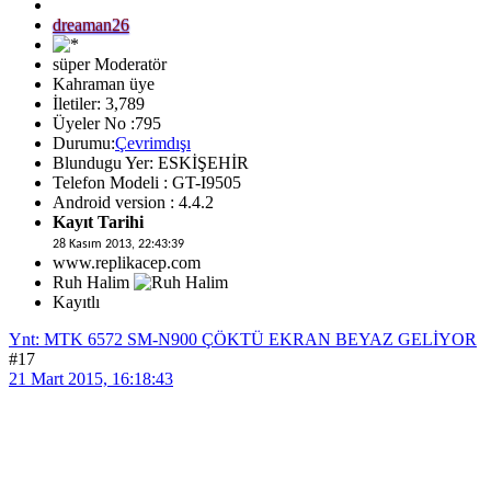
dreaman26
süper Moderatör
Kahraman üye
İletiler: 3,789
Üyeler No :795
Durumu:
Çevrimdışı
Blundugu Yer: ESKİŞEHİR
Telefon Modeli : GT-I9505
Android version : 4.4.2
Kayıt Tarihi
28 Kasım 2013, 22:43:39
www.replikacep.com
Ruh Halim
Kayıtlı
Ynt: MTK 6572 SM-N900 ÇÖKTÜ EKRAN BEYAZ GELİYOR
#17
21 Mart 2015, 16:18:43