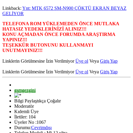
Linkback:
Ynt: MTK 6572 SM-N900 ÇÖKTÜ EKRAN BEYAZ
GELİYOR
TELEFONA ROM YÜKLEMEDEN ÖNCE MUTLAKA
HATASIZ YEDEKLERİNİZİ ALINIZ!!!
KONU AÇMADAN ÖNCE FORUMDA ARAŞTIRMA
YAPINIZ!!!
TEŞEKKÜR BUTONUNU KULLANMAYI
UNUTMAYINIZ!!!
Linklerin Görülmesine İzin Verilmiyor
Üye ol
Veya
Giriş Yap
Linklerin Görülmesine İzin Verilmiyor
Üye ol
Veya
Giriş Yap
gsmgezgini
Bilgi Paylaştıkça Çoğalır
Moderatör
Kıdemli Üye
İletiler: 104
Üyeler No :1067
Durumu:
Çevrimdışı
Telefon Modeli : Mi 12 ultra