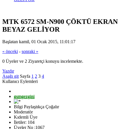
MTK 6572 SM-N900 ÇÖKTÜ EKRAN
BEYAZ GELİYOR
Başlatan kamil, 01 Ocak 2015, 11:01:17
« önceki
-
sonraki »
0 Üyeler ve 2 Ziyaretçi konuyu incelemekte.
Yazdır
Aşağı git
Sayfa
1
2
3
4
Kullanıcı Eylemleri
gsmgezgini
Bilgi Paylaştıkça Çoğalır
Moderatör
Kıdemli Üye
İletiler: 104
Üyeler No :1067