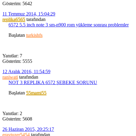
Gösterim: 5642
11 Temmuz 2014, 15:04:29
replika6565
tarafından
6572 5.5 inch note 3 sm-n900 rom yükleme sonrası problemler
Başlatan
turkishfs
Yanıtlar: 7
Gösterim: 5555
12 Aralık 2016, 11:54:59
raniwati
tarafından
NOT 3 REPLIKA 6572 ŞEBEKE SORUNU
Başlatan
55mami55
Yanıtlar: 2
Gösterim: 5608
26 Haziran 2015, 20:25:17
eraytuzer5454
tarafından