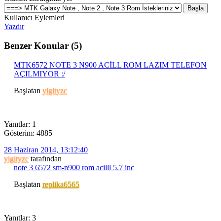
Kullanıcı Eylemleri
Yazdır
Benzer Konular (5)
MTK6572 NOTE 3 N900 ACİLL ROM LAZIM TELEFON
AÇILMIYOR :/
Başlatan
yigityzc
Yanıtlar: 1
Gösterim: 4885
28 Haziran 2014, 13:12:40
yigityzc
tarafından
note 3 6572 sm-n900 rom acilll 5.7 inc
Başlatan
replika6565
Yanıtlar: 3