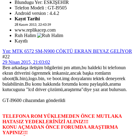
Blundugu Yer: ESKİŞEHİR
Telefon Modeli : GT-I9505
Android version : 4.4.2
Kayıt Tarihi
28 Kasım 2013, 22:43:39
www.replikacep.com
Ruh Halim
Kayıtlı
Ynt: MTK 6572 SM-N900 ÇÖKTÜ EKRAN BEYAZ GELİYOR
#22
29 Nisan 2015, 21:03:02
Ben arkadaşa iletişim bilgilerini pm attım,bu haldeki bi telefonun
ekran driverini ögrenmek imkansiz,ancak başka romların
uboot(lk.bin),logo.bin, ve boot.img dosyalarını tektek deneyerek
bulabilirsin.Bu konu hakkında forumda konu paylaşıldı,arama
kutucuguna "lcd driver çözümü,araştırma"diye yaz arat bulursun.
GT-I9600 cihazımdan gönderildi
TELEFONA ROM YÜKLEMEDEN ÖNCE MUTLAKA
HATASIZ YEDEKLERİNİZİ ALINIZ!!!
KONU AÇMADAN ÖNCE FORUMDA ARAŞTIRMA
YAPINIZ!!!