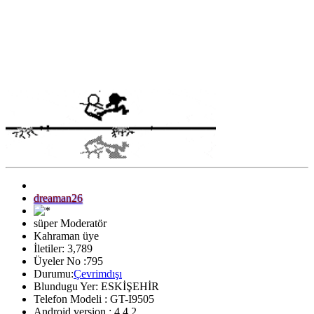
dreaman26
süper Moderatör
Kahraman üye
İletiler: 3,789
Üyeler No :795
Durumu:
Çevrimdışı
Blundugu Yer: ESKİŞEHİR
Telefon Modeli : GT-I9505
Android version : 4.4.2