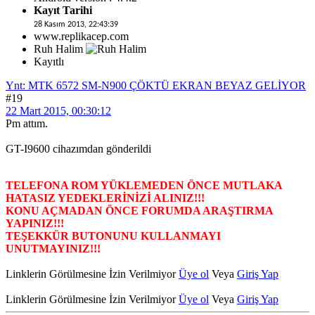
Kayıt Tarihi
28 Kasım 2013, 22:43:39
www.replikacep.com
Ruh Halim
Kayıtlı
Ynt: MTK 6572 SM-N900 ÇÖKTÜ EKRAN BEYAZ GELİYOR
#19
22 Mart 2015, 00:30:12
Pm attım.
GT-I9600 cihazımdan gönderildi
TELEFONA ROM YÜKLEMEDEN ÖNCE MUTLAKA
HATASIZ YEDEKLERİNİZİ ALINIZ!!!
KONU AÇMADAN ÖNCE FORUMDA ARAŞTIRMA
YAPINIZ!!!
TEŞEKKÜR BUTONUNU KULLANMAYI
UNUTMAYINIZ!!!
Linklerin Görülmesine İzin Verilmiyor
Üye ol
Veya
Giriş Yap
Linklerin Görülmesine İzin Verilmiyor
Üye ol
Veya
Giriş Yap