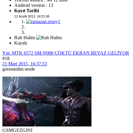
Android version : 13
Kayıt Tarihi
12 Aralık 2013, 14:21:36
Ruh Halim
Kayıtlı
Ynt: MTK 6572 SM-N900 ÇÖKTÜ EKRAN BEYAZ GELİYOR
#18
21 Mart 2015, 16:37:53
göremedim nerde
GSMGEZGINI