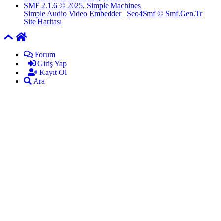
SMF 2.1.6 © 2025
,
Simple Machines
Simple Audio Video Embedder
|
Seo4Smf © Smf.Gen.Tr
|
Site Haritası
Forum
Giriş Yap
Kayıt Ol
Ara
mekan
bizim
almanya
chat
sohbet
cinsel