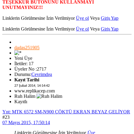
TEŞEKKÜR BUTONUNU KULLANMAYI
UNUTMAYINIZ!!!
Linklerin Görülmesine İzin Verilmiyor
Üye ol
Veya
Giriş Yap
Linklerin Görülmesine İzin Verilmiyor
Üye ol
Veya
Giriş Yap
dadas251905
Yeni Üye
İletiler: 17
Üyeler No :2717
Durumu:
Çevrimdışı
Kayıt Tarihi
27 Şubat 2014, 14:14:42
www.replikacep.com
Ruh Halim
Kayıtlı
Ynt: MTK 6572 SM-N900 ÇÖKTÜ EKRAN BEYAZ GELİYOR
#23
07 Mayıs 2015, 17:50:14
Linklerin Görülmesine İzin Verilmiyor
Üye