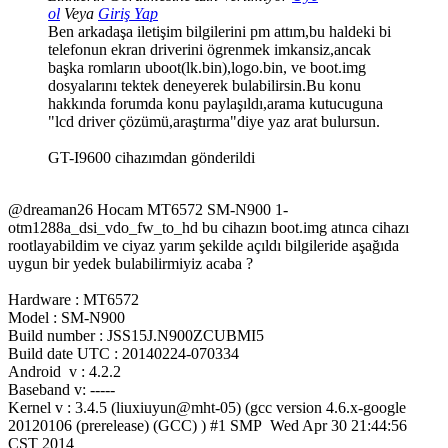
ol
Veya
Giriş Yap
Ben arkadaşa iletişim bilgilerini pm attım,bu haldeki bi
telefonun ekran driverini ögrenmek imkansiz,ancak
başka romların uboot(lk.bin),logo.bin, ve boot.img
dosyalarını tektek deneyerek bulabilirsin.Bu konu
hakkında forumda konu paylaşıldı,arama kutucuguna
"lcd driver çözümü,araştırma"diye yaz arat bulursun.
GT-I9600 cihazımdan gönderildi
@dreaman26 Hocam MT6572 SM-N900 1-
otm1288a_dsi_vdo_fw_to_hd bu cihazın boot.img atınca cihazı
rootlayabildim ve ciyaz yarım şekilde açıldı bilgileride aşağıda
uygun bir yedek bulabilirmiyiz acaba ?
Hardware : MT6572
Model : SM-N900
Build number : JSS15J.N900ZCUBMI5
Build date UTC : 20140224-070334
Android v : 4.2.2
Baseband v: -----
Kernel v : 3.4.5 (liuxiuyun@mht-05) (gcc version 4.6.x-google
20120106 (prerelease) (GCC) ) #1 SMP Wed Apr 30 21:44:56
CST 2014