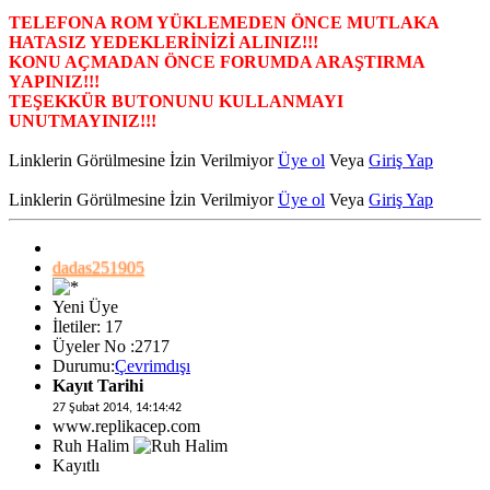
TELEFONA ROM YÜKLEMEDEN ÖNCE MUTLAKA
HATASIZ YEDEKLERİNİZİ ALINIZ!!!
KONU AÇMADAN ÖNCE FORUMDA ARAŞTIRMA
YAPINIZ!!!
TEŞEKKÜR BUTONUNU KULLANMAYI
UNUTMAYINIZ!!!
Linklerin Görülmesine İzin Verilmiyor
Üye ol
Veya
Giriş Yap
Linklerin Görülmesine İzin Verilmiyor
Üye ol
Veya
Giriş Yap
dadas251905
Yeni Üye
İletiler: 17
Üyeler No :2717
Durumu:
Çevrimdışı
Kayıt Tarihi
27 Şubat 2014, 14:14:42
www.replikacep.com
Ruh Halim
Kayıtlı