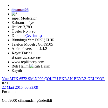
dreaman26
süper Moderatör
Kahraman üye
İletiler: 3,789
Üyeler No :795
Durumu:
Çevrimdışı
Blundugu Yer: ESKİŞEHİR
Telefon Modeli : GT-I9505
Android version : 4.4.2
Kayıt Tarihi
28 Kasım 2013, 22:43:39
www.replikacep.com
Ruh Halim
Kayıtlı
Ynt: MTK 6572 SM-N900 ÇÖKTÜ EKRAN BEYAZ GELİYOR
#20
22 Mart 2015, 00:33:09
Pm attım.
GT-I9600 cihazımdan gönderildi