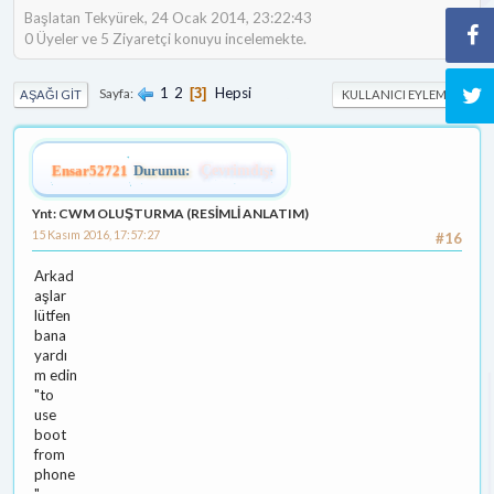
Başlatan Tekyürek, 24 Ocak 2014, 23:22:43
0 Üyeler ve 5 Ziyaretçi konuyu incelemekte.
1
2
Hepsi
Sayfa
3
AŞAĞI GIT
KULLANICI EYLEMLERI
Ensar52721
Durumu:
Çevrimdışı
Ynt: CWM OLUŞTURMA (RESİMLİ ANLATIM)
15 Kasım 2016, 17:57:27
#16
Arkad
aşlar
lütfen
bana
yardı
m edin
"to
use
boot
from
phone
"