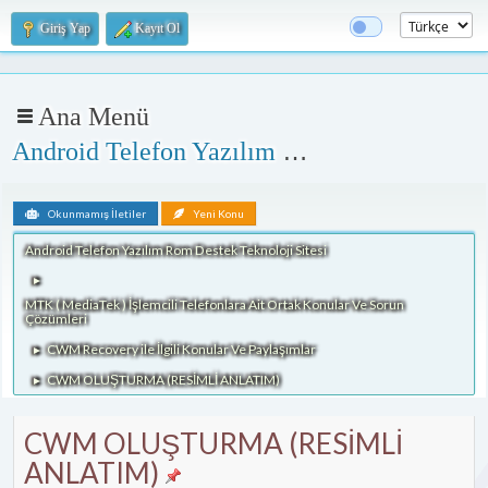
Giriş Yap
Kayıt Ol
Ana Menü
Android Telefon Yazılım Rom Destek Teknoloji Sitesi
Okunmamış İletiler
Yeni Konu
Android Telefon Yazılım Rom Destek Teknoloji Sitesi
►
MTK ( MediaTek ) İşlemcili Telefonlara Ait Ortak Konular Ve Sorun
Çözümleri
CWM Recovery ile İlgili Konular Ve Paylaşımlar
►
CWM OLUŞTURMA (RESİMLİ ANLATIM)
►
CWM OLUŞTURMA (RESİMLİ
ANLATIM)