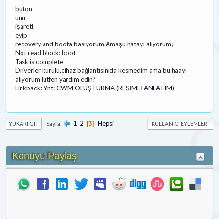
buton
unu
işaretl
eyip
recovery and boota basıyorum.Amaşu hatayı alıyorum;
Not read block: boot
Task is complete
Driverler kurulu,cihaz bağlantısınıda kesmedim ama bu haayı
alıyorum lütfen yardım edin?
Linkback:
Ynt: CWM OLUŞTURMA (RESİMLİ ANLATIM)
1
2
Hepsi
Sayfa
3
YUKARI GIT
KULLANICI EYLEMLERI
Konuyu Paylaş