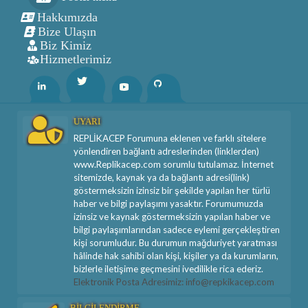
Hakkımızda
Bize Ulaşın
Biz Kimiz
Hizmetlerimiz
Twitter
Linkedin
Youtube
Github
UYARI
REPLİKACEP Forumuna eklenen ve farklı sitelere
yönlendiren bağlantı adreslerinden (linklerden)
www.Replikacep.com sorumlu tutulamaz. İnternet
sitemizde, kaynak ya da bağlantı adresi(link)
göstermeksizin izinsiz bir şekilde yapılan her türlü
haber ve bilgi paylaşımı yasaktır. Forumumuzda
izinsiz ve kaynak göstermeksizin yapılan haber ve
bilgi paylaşımlarından sadece eylemi gerçekleştiren
kişi sorumludur. Bu durumun mağduriyet yaratması
hâlinde hak sahibi olan kişi, kişiler ya da kurumların,
bizlerle iletişime geçmesini ivedilikle rica ederiz.
Elektronik Posta Adresimiz: info@repkikacep.com
BİLGİLENDİRME