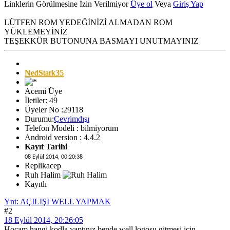
Linklerin Görülmesine İzin Verilmiyor
Üye ol
Veya
Giriş Yap
LÜTFEN ROM YEDEĞİNİZİ ALMADAN ROM
YÜKLEMEYİNİZ
TEŞEKKÜR BUTONUNA BASMAYI UNUTMAYINIZ
NedStark35
Acemi Üye
İletiler: 49
Üyeler No :29118
Durumu:
Çevrimdışı
Telefon Modeli : bilmiyorum
Android version : 4.4.2
Kayıt Tarihi
08 Eylül 2014, 00:20:38
Replikacep
Ruh Halim
Kayıtlı
Ynt: AÇILIŞI WELL YAPMAK
#2
18 Eylül 2014, 20:26:05
Hocam hangi kodla yaptınız bende well logosu gitmesi için