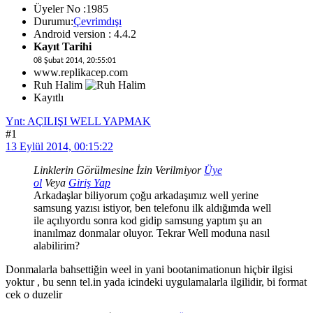
Üyeler No :1985
Durumu:
Çevrimdışı
Android version : 4.4.2
Kayıt Tarihi
08 Şubat 2014, 20:55:01
www.replikacep.com
Ruh Halim
Kayıtlı
Ynt: AÇILIŞI WELL YAPMAK
#1
13 Eylül 2014, 00:15:22
Linklerin Görülmesine İzin Verilmiyor
Üye
ol
Veya
Giriş Yap
Arkadaşlar biliyorum çoğu arkadaşımız well yerine
samsung yazısı istiyor, ben telefonu ilk aldığımda well
ile açılıyordu sonra kod gidip samsung yaptım şu an
inanılmaz donmalar oluyor. Tekrar Well moduna nasıl
alabilirim?
Donmalarla bahsettiğin weel in yani bootanimationun hiçbir ilgisi
yoktur , bu senn tel.in yada icindeki uygulamalarla ilgilidir, bi format
cek o duzelir