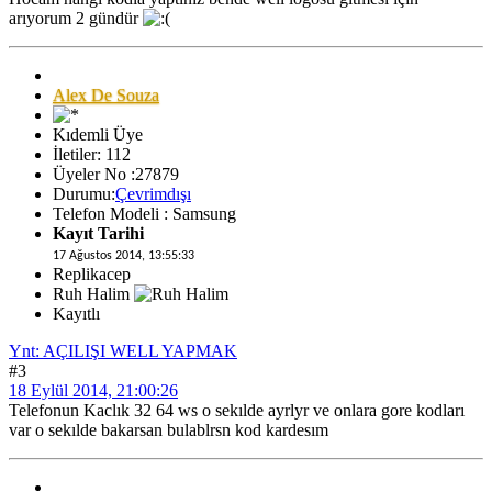
arıyorum 2 gündür
Alex De Souza
Kıdemli Üye
İletiler: 112
Üyeler No :27879
Durumu:
Çevrimdışı
Telefon Modeli : Samsung
Kayıt Tarihi
17 Ağustos 2014, 13:55:33
Replikacep
Ruh Halim
Kayıtlı
Ynt: AÇILIŞI WELL YAPMAK
#3
18 Eylül 2014, 21:00:26
Telefonun Kaclık 32 64 ws o sekılde ayrlyr ve onlara gore kodları
var o sekılde bakarsan bulablrsn kod kardesım