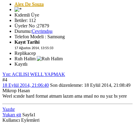
Alex De Souza
Kıdemli Üye
İletiler: 112
Üyeler No :27879
Durumu:
Çevrimdışı
Telefon Modeli : Samsung
Kayıt Tarihi
17 Ağustos 2014, 13:55:33
Replikacep
Ruh Halim
Kayıtlı
Ynt: AÇILIŞI WELL YAPMAK
#4
18 Eylül 2014, 21:06:40
Son düzenlenme
: 18 Eylül 2014, 21:08:49
Mikrop Hasan
Weel ıcınde hard format atmam lazım ama ımaıl no nu yaz bı yere
Yazdır
Yukarı git
Sayfa
1
Kullanıcı Eylemleri