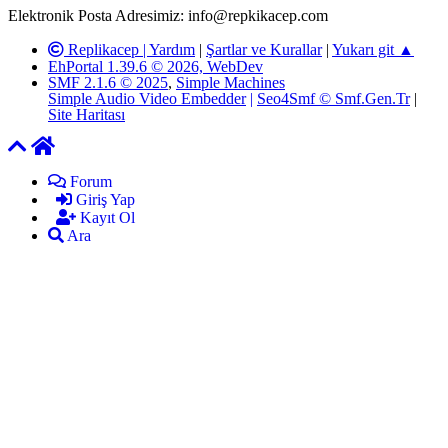
Elektronik Posta Adresimiz: info@repkikacep.com
Replikacep |
Yardım
|
Şartlar ve Kurallar
|
Yukarı git ▲
EhPortal 1.39.6 © 2026, WebDev
SMF 2.1.6 © 2025
,
Simple Machines
Simple Audio Video Embedder
|
Seo4Smf © Smf.Gen.Tr
|
Site Haritası
Forum
Giriş Yap
Kayıt Ol
Ara
mekan
bizim