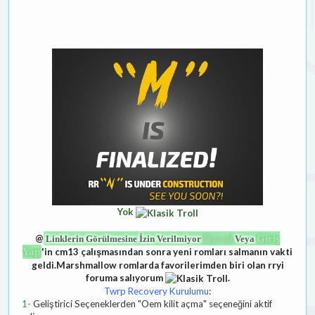
Yok
@
Üye ol
Giriş
Linklerin Görülmesine İzin Verilmiyor
Veya
Yap
'in cm13 çalışmasından sonra yeni romları salmanın vakti
geldi.Marshmallow romlarda favorilerimden biri olan rryi
foruma salıyorum
.
Twrp Recovery Kurulumu
:
1-
Geliştirici Seçeneklerden "Oem kilit açma" seçeneğini aktif