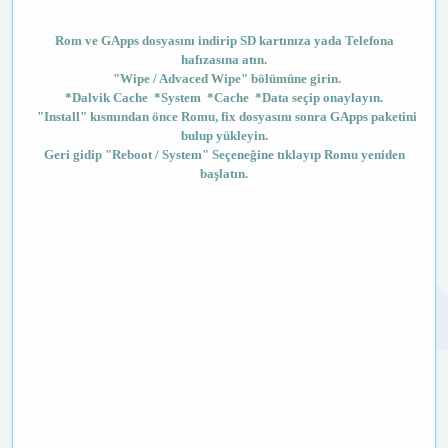
Rom ve GApps dosyasını indirip SD kartınıza yada Telefona
hafızasına atın.
"Wipe / Advaced Wipe" bölümüne girin.
*Dalvik Cache *System *Cache *Data seçip onaylayın.
"Install" kısmından önce Romu, fix dosyasını sonra GApps paketini
bulup yükleyin.
Geri gidip "Reboot / System" Seçeneğine tıklayıp Romu yeniden
başlatın.