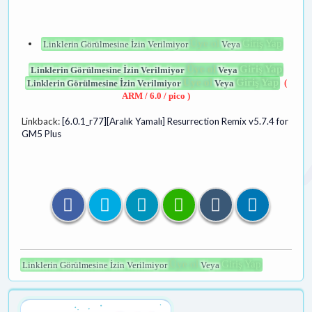
Üye ol
Giriş Yap
Linklerin Görülmesine İzin Verilmiyor
Veya
Üye ol
Giriş Yap
Linklerin Görülmesine İzin Verilmiyor
Veya
Üye ol
Giriş Yap
Linklerin Görülmesine İzin Verilmiyor
Veya
(
ARM / 6.0 / pico )
Linkback:
[6.0.1_r77][Aralık Yamalı] Resurrection Remix v5.7.4 for
GM5 Plus
Üye ol
Giriş Yap
Linklerin Görülmesine İzin Verilmiyor
Veya