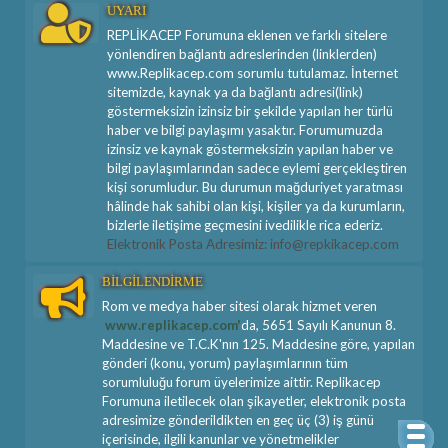
UYARI
REPLİKACEP Forumuna eklenen ve farklı sitelere
yönlendiren bağlantı adreslerinden (linklerden)
www.Replikacep.com sorumlu tutulamaz. İnternet
sitemizde, kaynak ya da bağlantı adresi(link)
göstermeksizin izinsiz bir şekilde yapılan her türlü
haber ve bilgi paylaşımı yasaktır. Forumumuzda
izinsiz ve kaynak göstermeksizin yapılan haber ve
bilgi paylaşımlarından sadece eylemi gerçekleştiren
kişi sorumludur. Bu durumun mağduriyet yaratması
hâlinde hak sahibi olan kişi, kişiler ya da kurumların,
bizlerle iletişime geçmesini ivedilikle rica ederiz.
Elektronik Posta Adresimiz: info@repkikacep.com
BİLGİLENDİRME
Rom ve medya haber sitesi olarak hizmet veren
www.replikacep.com'
da, 5651 Sayılı Kanunun 8.
Maddesine ve T.C.K'nın 125. Maddesine göre, yapılan
gönderi (konu, yorum) paylaşımlarının tüm
sorumluluğu forum üyelerimize aittir. Replikacep
Forumuna iletilecek olan şikayetler, elektronik posta
adresimize gönderildikten en geç üç (3) iş günü
içerisinde, ilgili kanunlar ve yönetmelikler