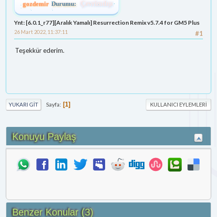
gozdemir
Durumu:
Çevrimdışı
Ynt: [6.0.1_r77][Aralık Yamalı] Resurrection Remix v5.7.4 for GM5 Plus
26 Mart 2022, 11:37:11
#1
Teşekkür ederim.
Sayfa
1
YUKARI GIT
KULLANICI EYLEMLERI
Konuyu Paylaş
Benzer Konular (3)