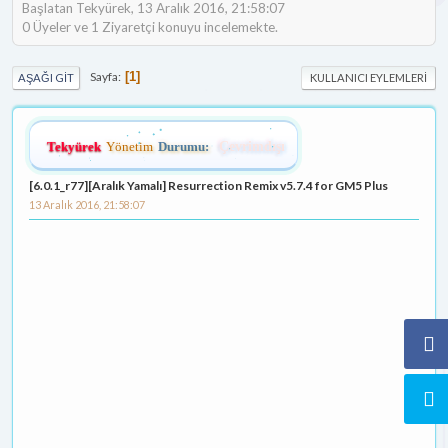
Başlatan Tekyürek, 13 Aralık 2016, 21:58:07
0 Üyeler ve 1 Ziyaretçi konuyu incelemekte.
Sayfa
1
AŞAĞI GIT
KULLANICI EYLEMLERI
Tekyürek
Yönetim
Durumu:
Çevrimdışı
[6.0.1_r77][Aralık Yamalı] Resurrection Remix v5.7.4 for GM5 Plus
13 Aralık 2016, 21:58:07