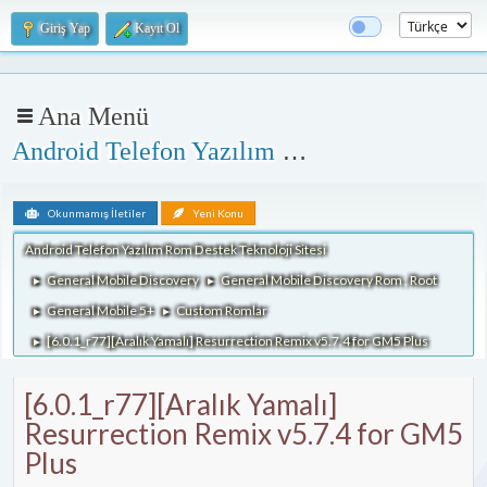
Giriş Yap
Kayıt Ol
Ana Menü
Android Telefon Yazılım Rom Destek Teknoloji Sitesi
Okunmamış İletiler
Yeni Konu
Android Telefon Yazılım Rom Destek Teknoloji Sitesi
General Mobile Discovery
General Mobile Discovery Rom , Root
►
►
General Mobile 5+
Custom Romlar
►
►
[6.0.1_r77][Aralık Yamalı] Resurrection Remix v5.7.4 for GM5 Plus
►
[6.0.1_r77][Aralık Yamalı]
Resurrection Remix v5.7.4 for GM5
Plus