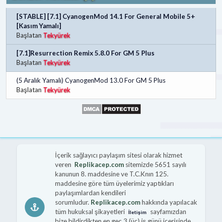
[STABLE] [7.1] CyanogenMod 14.1 For General Mobile 5+
[Kasım Yamalı]
Başlatan
Tekyürek
[7.1]Resurrection Remix 5.8.0 For GM 5 Plus
Başlatan
Tekyürek
(5 Aralık Yamalı) CyanogenMod 13.0 For GM 5 Plus
Başlatan
Tekyürek
İçerik sağlayıcı paylaşım sitesi olarak hizmet
veren
Replikacep.com
sitemizde 5651 sayılı
kanunun 8. maddesine ve T.C.Knın 125.
maddesine göre tüm üyelerimiz yaptıkları
paylaşımlardan kendileri
sorumludur.
Replikacep.com
hakkında yapılacak
tüm hukuksal şikayetleri
sayfamızdan
İletişim
bize bildirdikten en geç 3 (üç) iş günü içerisinde