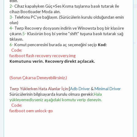
edin.
2-
Cihaz kapalıyken Güç+Ses Kısma tuşlarına basılı tutarak ile
cihazı Bootloader Moda alın.
3-
Telefonu PC'ye bağlayın. (Sürücülerin kurulu olduğundan emin
olun)
4-
Twrp Recovery dosyasını indirin ve Winowsta boş bir klasöre
çıkarın.
5-
Klasörün boş bi yerine "shift" tuşuna basılı tutarak sağ
tıklayın.
Kod:
6-
Komut penceresini burada aç seçeneğini seçip
Code:
fastboot flash recovery recovery.img
Komutunu verin. Recovery direkt açılacak.
(Sorun Çıkarsa Deneyebilirsiniz.)
Twrp Yüklerken Hata Alanlar İçin:
]
Adb Driver
&
Minimal Driver
Sürücülerinin bilgisayarda kurulu olması gerekir.
Hala
yükleyemediyseniz aşağıdaki komutu verip deneyin.
Code:
fastboot oem unlock-go